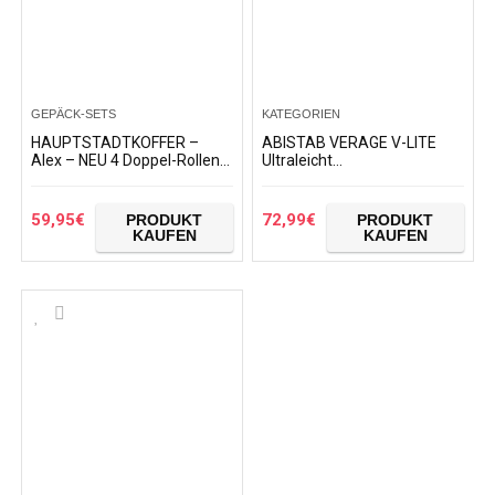
GEPÄCK-SETS
KATEGORIEN
HAUPTSTADTKOFFER –
ABISTAB VERAGE V-LITE
Alex – NEU 4 Doppel-Rollen
Ultraleicht
Hartschalen-Koffer Trolley
Hartschalenkoffer Ab 1,9kg
Rollkoffer
4 Doppelrollen TSA Schloss,
Handgepäckkoffer S-55cm
59,95
€
72,99
€
PRODUKT
PRODUKT
37L…
KAUFEN
KAUFEN