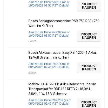
Amazon.de Price:
58,21
€
(as of
PRODUKT
10/04/2023 03:51 PST-
Details
)
KAUFEN
Bosch Schlagbohrmaschine PSB 750 RCE (750
Watt, im Koffer)
Amazon.de Price:
64,09
€
(as of
PRODUKT
10/04/2023 03:51 PST-
Details
)
KAUFEN
Bosch
Bosch Akkuschrauber EasyDrill 1200 (1 Akku,
12 Volt System, im Koffer)
Amazon.de Price:
78,27
€
(as of
PRODUKT
08/04/2023 02:46 PST-
Details
)
KAUFEN
Bosch
Makita DDF482RFEB Akku-Bohrschrauber im
Transportkoffer DDF 482 RFEB 2×18,0V-LI
3,0Ah, 1 W, 18 V, Schwarz
Amazon.de Price:
202,28
€
(as of
PRODUKT
06/04/2023 02:45 PST-
Details
)
KAUFEN