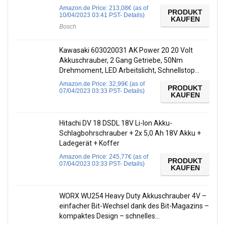
Amazon.de Price:
213,08
€
(as of
PRODUKT
10/04/2023 03:41 PST-
Details
)
KAUFEN
Bosch
Kawasaki 603020031 AK Power 20 20 Volt
Akkuschrauber, 2 Gang Getriebe, 50Nm
Drehmoment, LED Arbeitslicht, Schnellstop…
Amazon.de Price:
32,99
€
(as of
PRODUKT
07/04/2023 03:33 PST-
Details
)
KAUFEN
Hitachi DV 18 DSDL 18V Li-Ion Akku-
Schlagbohrschrauber + 2x 5,0 Ah 18V Akku +
Ladegerät + Koffer
Amazon.de Price:
245,77
€
(as of
PRODUKT
07/04/2023 03:33 PST-
Details
)
KAUFEN
WORX WU254 Heavy Duty Akkuschrauber 4V –
einfacher Bit-Wechsel dank des Bit-Magazins –
kompaktes Design – schnelles…