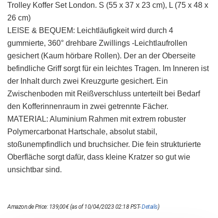
Trolley Koffer Set London. S (55 x 37 x 23 cm), L (75 x 48 x
26 cm)
LEISE & BEQUEM: Leichtläufigkeit wird durch 4
gummierte, 360° drehbare Zwillings -Leichtlaufrollen
gesichert (Kaum hörbare Rollen). Der an der Oberseite
befindliche Griff sorgt für ein leichtes Tragen. Im Inneren ist
der Inhalt durch zwei Kreuzgurte gesichert. Ein
Zwischenboden mit Reißverschluss unterteilt bei Bedarf
den Kofferinnenraum in zwei getrennte Fächer.
MATERIAL: Aluminium Rahmen mit extrem robuster
Polymercarbonat Hartschale, absolut stabil,
stoßunempfindlich und bruchsicher. Die fein strukturierte
Oberfläche sorgt dafür, dass kleine Kratzer so gut wie
unsichtbar sind.
Amazon.de Price:
139,00
€
(as of 10/04/2023 02:18 PST-
Details
)