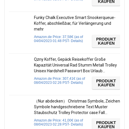
KAUFEN
Funky Chalk Executive Smart Snookerqueue-
Koffer, abschließbar, für Verlängerung und
mehr
Amazon.de Price:
37,58
€
(as of
PRODUKT
04/04/2023 01:48 PST-
Details
)
KAUFEN
Qzny Koffer, Gepäck Reisekoffer Große
Kapazität Universal Rad Stumm Metall Trolley
Unisex Hardshell Passwort Box Urlaub…
Amazon.de Price:
307,41
€
(as of
PRODUKT
08/04/2023 02:26 PST-
Details
)
KAUFEN
（Nur abdecken） Christmas Symbole, Zeichen
Symbole handgeschriebene Text Muster
Staubschutz Trolley Protector case Fall…
Amazon.de Price:
41,00
€
(as of
PRODUKT
08/04/2023 02:28 PST-
Details
)
KAUFEN