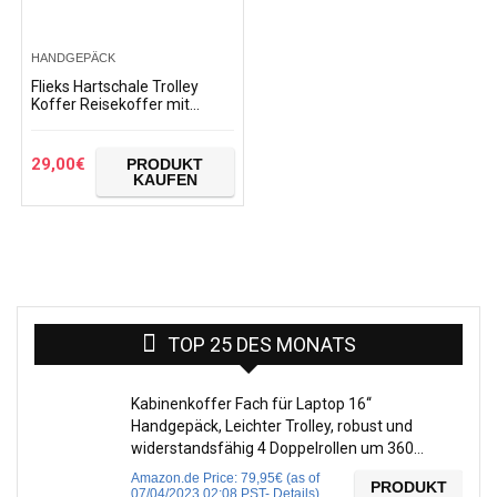
HANDGEPÄCK
Flieks Hartschale Trolley
Koffer Reisekoffer mit
Zahlenschloss Handgepäck
mit 4 Rollen, XL-L-M (XL,
Champagner)
29,00
€
PRODUKT
KAUFEN
TOP 25 DES MONATS
Kabinenkoffer Fach für Laptop 16‘‘
Handgepäck, Leichter Trolley, robust und
widerstandsfähig 4 Doppelrollen um 360…
Amazon.de Price:
79,95
€
(as of
PRODUKT
07/04/2023 02:08 PST-
Details
)