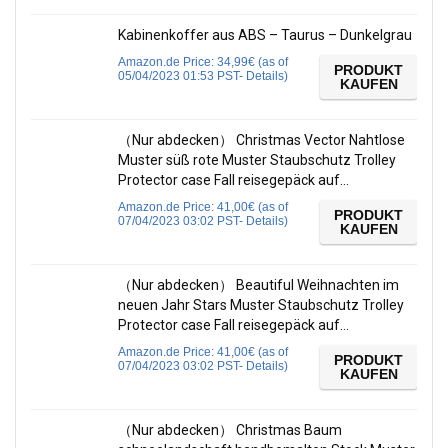
Kabinenkoffer aus ABS – Taurus – Dunkelgrau
Amazon.de Price:
34,99
€
(as of
PRODUKT
05/04/2023 01:53 PST-
Details
)
KAUFEN
（Nur abdecken） Christmas Vector Nahtlose
Muster süß rote Muster Staubschutz Trolley
Protector case Fall reisegepäck auf…
Amazon.de Price:
41,00
€
(as of
PRODUKT
07/04/2023 03:02 PST-
Details
)
KAUFEN
（Nur abdecken） Beautiful Weihnachten im
neuen Jahr Stars Muster Staubschutz Trolley
Protector case Fall reisegepäck auf…
Amazon.de Price:
41,00
€
(as of
PRODUKT
07/04/2023 03:02 PST-
Details
)
KAUFEN
（Nur abdecken） Christmas Baum