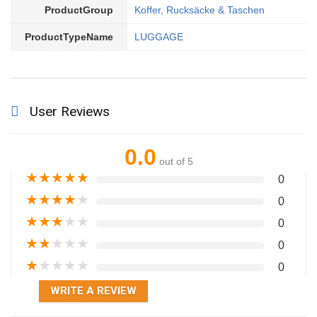
ProductGroup
Koffer, Rucksäcke & Taschen
ProductTypeName
LUGGAGE
User Reviews
0.0
out of 5
★
★
★
★
★
0
★
★
★
★
★
0
★
★
★
★
★
0
★
★
★
★
★
0
★
★
★
★
★
0
WRITE A REVIEW