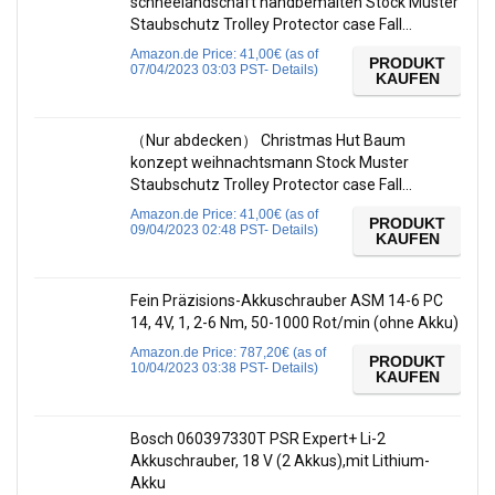
schneelandschaft handbemalten Stock Muster
Staubschutz Trolley Protector case Fall…
Amazon.de Price:
41,00
€
(as of
PRODUKT
07/04/2023 03:03 PST-
Details
)
KAUFEN
（Nur abdecken） Christmas Hut Baum
konzept weihnachtsmann Stock Muster
Staubschutz Trolley Protector case Fall…
Amazon.de Price:
41,00
€
(as of
PRODUKT
09/04/2023 02:48 PST-
Details
)
KAUFEN
Fein Präzisions-Akkuschrauber ASM 14-6 PC
14, 4V, 1, 2-6 Nm, 50-1000 Rot/min (ohne Akku)
Amazon.de Price:
787,20
€
(as of
PRODUKT
10/04/2023 03:38 PST-
Details
)
KAUFEN
Bosch 060397330T PSR Expert+ Li-2
Akkuschrauber, 18 V (2 Akkus),mit Lithium-
Akku