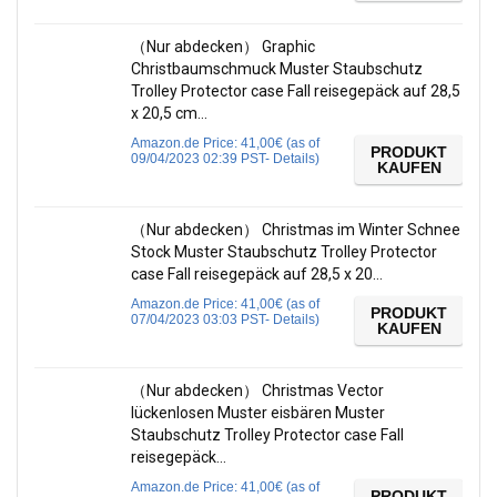
（Nur abdecken） Graphic
Christbaumschmuck Muster Staubschutz
Trolley Protector case Fall reisegepäck auf 28,5
x 20,5 cm…
Amazon.de Price:
41,00
€
(as of
PRODUKT
09/04/2023 02:39 PST-
Details
)
KAUFEN
（Nur abdecken） Christmas im Winter Schnee
Stock Muster Staubschutz Trolley Protector
case Fall reisegepäck auf 28,5 x 20…
Amazon.de Price:
41,00
€
(as of
PRODUKT
07/04/2023 03:03 PST-
Details
)
KAUFEN
（Nur abdecken） Christmas Vector
lückenlosen Muster eisbären Muster
Staubschutz Trolley Protector case Fall
reisegepäck…
Amazon.de Price:
41,00
€
(as of
PRODUKT