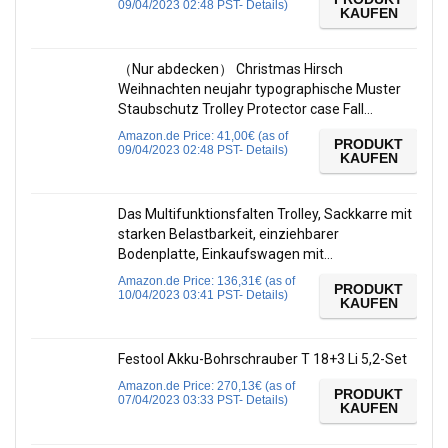
09/04/2023 02:48 PST-
Details
)
KAUFEN
（Nur abdecken） Christmas Hirsch
Weihnachten neujahr typographische Muster
Staubschutz Trolley Protector case Fall…
Amazon.de Price:
41,00
€
(as of
PRODUKT
09/04/2023 02:48 PST-
Details
)
KAUFEN
Das Multifunktionsfalten Trolley, Sackkarre mit
starken Belastbarkeit, einziehbarer
Bodenplatte, Einkaufswagen mit…
Amazon.de Price:
136,31
€
(as of
PRODUKT
10/04/2023 03:41 PST-
Details
)
KAUFEN
Festool Akku-Bohrschrauber T 18+3 Li 5,2-Set
Amazon.de Price:
270,13
€
(as of
PRODUKT
07/04/2023 03:33 PST-
Details
)
KAUFEN