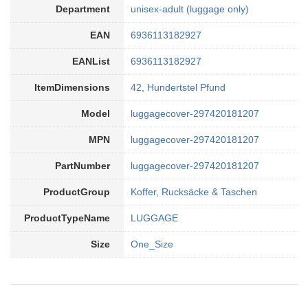
Department
unisex-adult (luggage only)
EAN
6936113182927
EANList
6936113182927
ItemDimensions
42, Hundertstel Pfund
Model
luggagecover-297420181207
MPN
luggagecover-297420181207
PartNumber
luggagecover-297420181207
ProductGroup
Koffer, Rucksäcke & Taschen
ProductTypeName
LUGGAGE
Size
One_Size