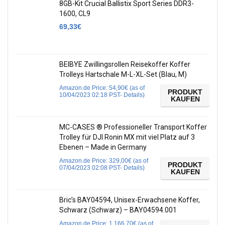
8GB-Kit Crucial Ballistix Sport Series DDR3-
1600, CL9
69,33
€
BEIBYE Zwillingsrollen Reisekoffer Koffer
Trolleys Hartschale M-L-XL-Set (Blau, M)
Amazon.de Price:
54,90
€
(as of
PRODUKT
10/04/2023 02:18 PST-
Details
)
KAUFEN
MC-CASES ® Professioneller Transport Koffer
Trolley für DJI Ronin MX mit viel Platz auf 3
Ebenen – Made in Germany
Amazon.de Price:
329,00
€
(as of
PRODUKT
07/04/2023 02:08 PST-
Details
)
KAUFEN
Bric’s BAY04594, Unisex-Erwachsene Koffer,
Schwarz (Schwarz) – BAY04594.001
Amazon.de Price:
1.166,70
€
(as of