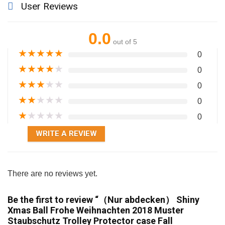
User Reviews
0.0
out of 5
★
★
★
★
★
0
★
★
★
★
★
0
★
★
★
★
★
0
★
★
★
★
★
0
★
★
★
★
★
0
WRITE A REVIEW
There are no reviews yet.
Be the first to review “（Nur abdecken） Shiny
Xmas Ball Frohe Weihnachten 2018 Muster
Staubschutz Trolley Protector case Fall