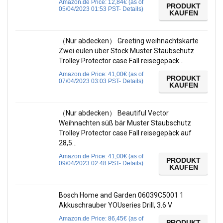
Amazon.de Price:
12,84
€
(as of
PRODUKT
05/04/2023 01:53 PST-
Details
)
KAUFEN
（Nur abdecken） Greeting weihnachtskarte
Zwei eulen über Stock Muster Staubschutz
Trolley Protector case Fall reisegepäck…
Amazon.de Price:
41,00
€
(as of
PRODUKT
07/04/2023 03:03 PST-
Details
)
KAUFEN
（Nur abdecken） Beautiful Vector
Weihnachten süß bär Muster Staubschutz
Trolley Protector case Fall reisegepäck auf
28,5…
Amazon.de Price:
41,00
€
(as of
PRODUKT
09/04/2023 02:48 PST-
Details
)
KAUFEN
Bosch Home and Garden 06039C5001 1
Akkuschrauber YOUseries Drill, 3.6 V
Amazon.de Price:
86,45
€
(as of
PRODUKT