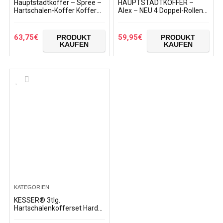
Hauptstadtkoffer – Spree –
HAUPTSTADTKOFFER –
Hartschalen-Koffer Koffer
Alex – NEU 4 Doppel-Rollen
Trolley Rollkoffer
Hartschalen-Koffer Trolley
Reisekoffer Erweiterbar, 4
Rollkoffer
Rollen
63,75
€
59,95
€
PRODUKT
PRODUKT
KAUFEN
KAUFEN
KATEGORIEN
KESSER® 3tlg.
Hartschalenkofferset Hard
Shell Basic