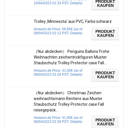
PRODUKT
10/04/2023 02:33 PST-
Details
)
KAUFEN
Trolley ‚Minnesota‘ aus PVC, Farbe:schwarz
Amazon.de Price:
59,95
€
(as of
PRODUKT
08/04/2023 02:12 PST-
Details
)
KAUFEN
（Nur abdecken） Penguins Ballons Frohe
Weihnachten zeichentrickfiguren Muster
Staubschutz Trolley Protector case Fall…
Amazon.de Price:
41,00
€
(as of
PRODUKT
08/04/2023 02:28 PST-
Details
)
KAUFEN
（Nur abdecken） Christmas Zeichen
weihnachtsmann Rentiere aus Muster
Staubschutz Trolley Protector case Fall
reisegepäck…
Amazon.de Price:
41,00
€
(as of
PRODUKT
09/04/2023 02:39 PST-
Details
)
KAUFEN