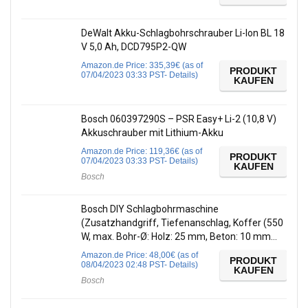
DeWalt Akku-Schlagbohrschrauber Li-Ion BL 18
V 5,0 Ah, DCD795P2-QW
Amazon.de Price:
335,39
€
(as of
PRODUKT
07/04/2023 03:33 PST-
Details
)
KAUFEN
Bosch 060397290S – PSR Easy+ Li-2 (10,8 V)
Akkuschrauber mit Lithium-Akku
Amazon.de Price:
119,36
€
(as of
PRODUKT
07/04/2023 03:33 PST-
Details
)
KAUFEN
Bosch
Bosch DIY Schlagbohrmaschine
(Zusatzhandgriff, Tiefenanschlag, Koffer (550
W, max. Bohr-Ø: Holz: 25 mm, Beton: 10 mm…
Amazon.de Price:
48,00
€
(as of
PRODUKT
08/04/2023 02:48 PST-
Details
)
KAUFEN
Bosch