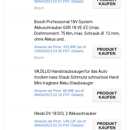
06/04/2023 02:27 PST-
Details
)
KAUFEN
Bosch
Bosch Professional 18V System
Akkuschrauber GSR 18 VE-EC (max.
Drehmoment: 75 Nm, max. Schraub-Ø: 12 mm,
ohne Akkus und…
Amazon.de Price:
335,99
€
(as of
PRODUKT
10/04/2023 03:38 PST-
Details
)
KAUFEN
Bosch
VAZILLIO Handstaubsaugerfür das Auto
trocken nass Staub Schmutz schnurlose Hand
Mini tragbare Akku Staubsauger
Amazon.de Price:
88,99
€
(as of
PRODUKT
06/04/2023 02:33 PST-
Details
)
KAUFEN
Hikoki DV 18 DCL 2 Akkuschrauber
Amazon.de Price:
149,12
€
(as of
PRODUKT
06/04/2023 02:33 PST-
Details
)
KAUFEN