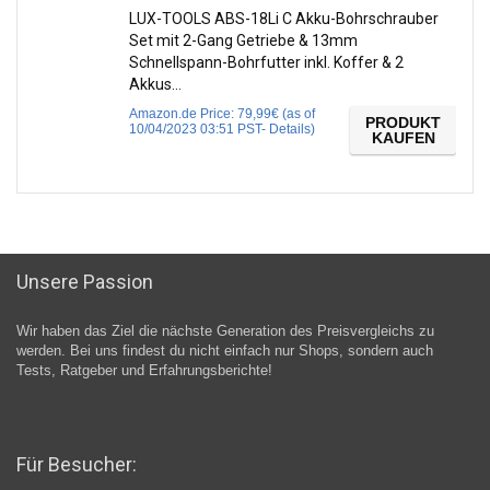
LUX-TOOLS ABS-18Li C Akku-Bohrschrauber
Set mit 2-Gang Getriebe & 13mm
Schnellspann-Bohrfutter inkl. Koffer & 2
Akkus…
Amazon.de Price:
79,99
€
(as of
PRODUKT
10/04/2023 03:51 PST-
Details
)
KAUFEN
Unsere Passion
Wir haben das Ziel die nächste Generation des Preisvergleichs zu
werden. Bei uns findest du nicht einfach nur Shops, sondern auch
Tests, Ratgeber und Erfahrungsberichte!
Für Besucher: