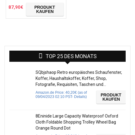
Hartschalenkoffer Trolley
Koffer Reisekoffer
87,90
€
PRODUKT
Reisekofferset Gepäck…
KAUFEN
TOP 25 DES MONATS
SQbjshaop Retro europäisches Schaufenster,
Koffer, Haushaltskoffer, Koffer, Shop,
Fotografie, Requisiten, Taschen und…
Amazon.de Price:
40,20
€
(as of
PRODUKT
09/04/2023 02:10 PST-
Details
)
KAUFEN
8Eninide Large Capacity Waterproof Oxford
Cloth Foldable Shopping Trolley Wheel Bag
Orange Round Dot