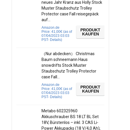
neues Jahr Kranz aus Holly Stock
Muster Staubschutz Trolley
Protector case Fall reisegepäck
auf…
Amazon.de
PRODUKT
Price:
41,00
€
(as of
KAUFEN
07/04/2023 03:03
PST-
Details
)
（Nur abdecken） Christmas
Baum schneemann Haus
snowdrifts Stock Muster
Staubschutz Trolley Protector
case Fall…
Amazon.de
PRODUKT
Price:
41,00
€
(as of
KAUFEN
07/04/2023 03:03
PST-
Details
)
Metabo 602325960
Akkuschrauber BS 18 LT BL Set
18V, Bürstenlos – inkl. 3 CAS Li-
Power Akkupacks (18 V/4,0 Ah);