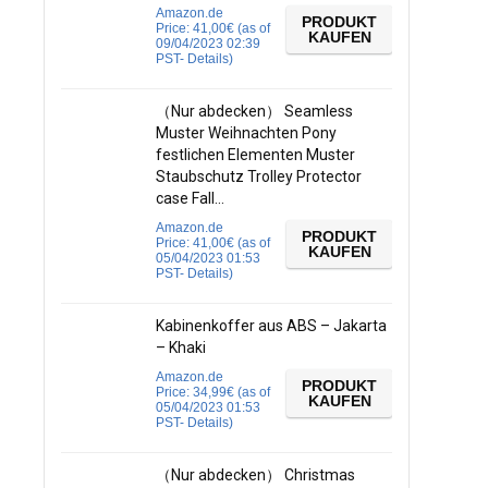
Amazon.de
PRODUKT
Price:
41,00
€
(as of
KAUFEN
09/04/2023 02:39
PST-
Details
)
（Nur abdecken） Seamless
Muster Weihnachten Pony
festlichen Elementen Muster
Staubschutz Trolley Protector
case Fall…
Amazon.de
PRODUKT
Price:
41,00
€
(as of
KAUFEN
05/04/2023 01:53
PST-
Details
)
Kabinenkoffer aus ABS – Jakarta
– Khaki
Amazon.de
PRODUKT
Price:
34,99
€
(as of
KAUFEN
05/04/2023 01:53
PST-
Details
)
（Nur abdecken） Christmas