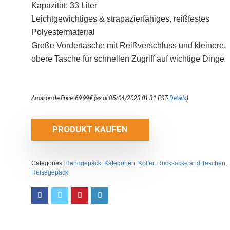
Kapazität: 33 Liter
Leichtgewichtiges & strapazierfähiges, reißfestes
Polyestermaterial
Große Vordertasche mit Reißverschluss und kleinere,
obere Tasche für schnellen Zugriff auf wichtige Dinge
Amazon.de Price:
69,99
€
(as of 05/04/2023 01:31 PST-
Details
)
PRODUKT KAUFEN
Categories:
Handgepäck
,
Kategorien
,
Koffer, Rucksäcke and Taschen
,
Reisegepäck