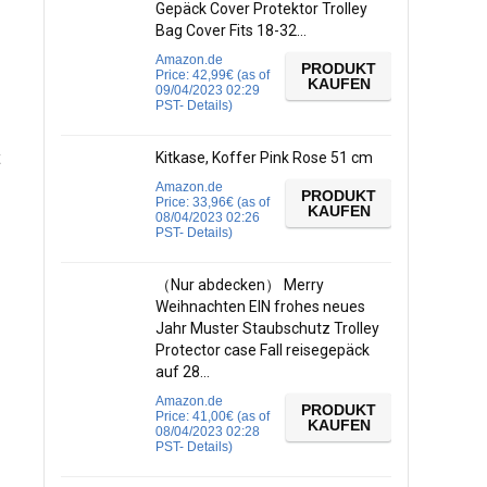
Gepäck Cover Protektor Trolley
Bag Cover Fits 18-32…
Amazon.de
PRODUKT
Price:
42,99
€
(as of
KAUFEN
09/04/2023 02:29
PST-
Details
)
Kitkase, Koffer Pink Rose 51 cm
Amazon.de
PRODUKT
Price:
33,96
€
(as of
KAUFEN
08/04/2023 02:26
PST-
Details
)
（Nur abdecken） Merry
Weihnachten EIN frohes neues
Jahr Muster Staubschutz Trolley
Protector case Fall reisegepäck
auf 28…
Amazon.de
PRODUKT
Price:
41,00
€
(as of
KAUFEN
08/04/2023 02:28
PST-
Details
)