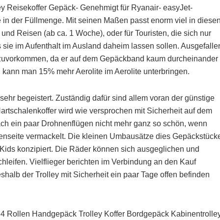
y Reisekoffer Gepäck- Genehmigt für Ryanair- easyJet-
 in der Füllmenge. Mit seinen Maßen passt enorm viel in diese
 und Reisen (ab ca. 1 Woche), oder für Touristen, die sich nur
 sie im Aufenthalt im Ausland daheim lassen sollen. Ausgefalle
e zuvorkommen, da er auf dem Gepäckband kaum durcheinander
, kann man 15% mehr Aerolite im Aerolite unterbringen.
sehr begeistert. Zuständig dafür sind allem voran der günstige
Hartschalenkoffer wird wie versprochen mit Sicherheit auf dem
ach ein paar Drohnenflügen nicht mehr ganz so schön, wenn
enseite vermackelt. Die kleinen Umbausätze dies Gepäckstück
r Kids konzipiert. Die Räder können sich ausgeglichen und
chleifen. Vielflieger berichten im Verbindung an den Kauf
halb der Trolley mit Sicherheit ein paar Tage offen befinden
t 4 Rollen Handgepäck Trolley Koffer Bordgepäck Kabinentrolle