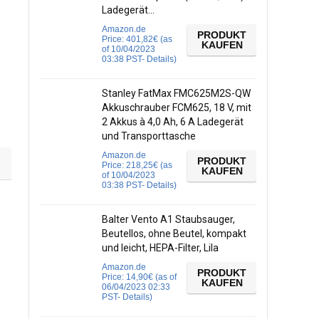
Ladegerät…
Amazon.de
PRODUKT
Price:
401,82
€
(as
KAUFEN
of 10/04/2023
03:38 PST-
Details
)
Stanley FatMax FMC625M2S-QW
Akkuschrauber FCM625, 18 V, mit
2 Akkus à 4,0 Ah, 6 A Ladegerät
und Transporttasche
Amazon.de
PRODUKT
Price:
218,25
€
(as
KAUFEN
of 10/04/2023
03:38 PST-
Details
)
Balter Vento A1 Staubsauger,
Beutellos, ohne Beutel, kompakt
und leicht, HEPA-Filter, Lila
Amazon.de
PRODUKT
Price:
14,90
€
(as of
KAUFEN
06/04/2023 02:33
PST-
Details
)