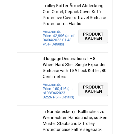
Trolley Koffer Ärmel Abdeckung
Gurt Gürtel, Gepäck Cover Koffer
Protective Covers Travel Suitcase
Protector mit Elastic…
Amazon.de
PRODUKT
Price:
42,99
€
(as of
KAUFEN
04/04/2023 01:48
PST-
Details
)
it luggage Destinations Ii – 8
Wheel Hard Shell Single Expander
Suitcase with TSA Lock Koffer, 80
Centimeters
Amazon.de
PRODUKT
Price:
160,41
€
(as
KAUFEN
of 08/04/2023
02:26 PST-
Details
)
（Nur abdecken） Bullfinches zu
Weihnachten Handschuhe, socken
Muster Staubschutz Trolley
Protector case Fall reisegepäck…