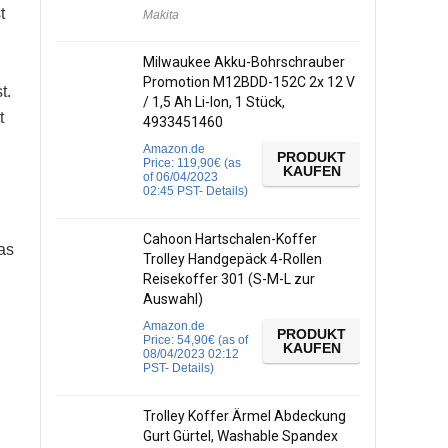
t
Makita
Milwaukee Akku-Bohrschrauber
Promotion M12BDD-152C 2x 12 V
t.
/ 1,5 Ah Li-Ion, 1 Stück,
t
4933451460
Amazon.de
PRODUKT
Price:
119,90
€
(as
KAUFEN
of 06/04/2023
02:45 PST-
Details
)
Cahoon Hartschalen-Koffer
as
Trolley Handgepäck 4-Rollen
Reisekoffer 301 (S-M-L zur
Auswahl)
Amazon.de
PRODUKT
Price:
54,90
€
(as of
KAUFEN
08/04/2023 02:12
PST-
Details
)
Trolley Koffer Ärmel Abdeckung
Gurt Gürtel, Washable Spandex