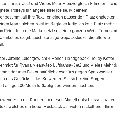
Lufthansa- Jet2 und Vieles Mehr Preisvergleich Filme online is
ete Trolleys für längere Ihrer Reise. Mit einem
 bestimmt all Ihre Textilien einen passenden Platz entdecken.
en Mann stehen, weil im Begleiter lediglich kein Platz mehr is
son Fete, denn die Marke setzt seit einer ganzen Weile Trends mi
halenkoffer, es gibt auch sonstige Gepäckstücke, die alle wie
an.
 der Aerolite Leichtgewicht 4 Rollen Handgepäck Trolley Koffer
hmigt für Ryanair- easyJet- Lufthansa- Jet2 und Vieles Mehr d
eht man darunter Dekor natürlich geschützt gegen Spritzwasser.
lien des Gepäckstücke. So werden Sie sich keine Sorgen
ort einige 100 Meter fußläufig überwinden möchten.
ber wenn Sich die Kunden für dieses Modell entschlossen haben,
dukt, welches ein treuer Rucksack auf vielen ruckelfreien Ihrer