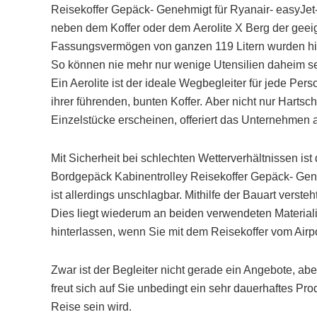
Reisekoffer Gepäck- Genehmigt für Ryanair- easyJet- 
neben dem Koffer oder dem Aerolite X Berg der geeign
Fassungsvermögen von ganzen 119 Litern wurden hier
So können nie mehr nur wenige Utensilien daheim sein
Ein Aerolite ist der ideale Wegbegleiter für jede Per
ihrer führenden, bunten Koffer. Aber nicht nur Hartsc
Einzelstücke erscheinen, offeriert das Unternehmen 
Mit Sicherheit bei schlechten Wetterverhältnissen ist
Bordgepäck Kabinentrolley Reisekoffer Gepäck- Gene
ist allerdings unschlagbar. Mithilfe der Bauart verst
Dies liegt wiederum an beiden verwendeten Materia
hinterlassen, wenn Sie mit dem Reisekoffer vom Airp
Zwar ist der Begleiter nicht gerade ein Angebote, a
freut sich auf Sie unbedingt ein sehr dauerhaftes Pro
Reise sein wird.