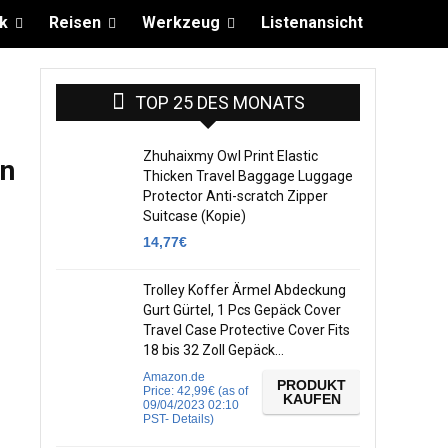
k
Reisen
Werkzeug
Listenansicht
TOP 25 DES MONATS
Zhuhaixmy Owl Print Elastic
en
Thicken Travel Baggage Luggage
Protector Anti-scratch Zipper
Suitcase (Kopie)
14,77
€
Trolley Koffer Ärmel Abdeckung
Gurt Gürtel, 1 Pcs Gepäck Cover
Travel Case Protective Cover Fits
18 bis 32 Zoll Gepäck…
Amazon.de
PRODUKT
Price:
42,99
€
(as of
KAUFEN
09/04/2023 02:10
PST-
Details
)