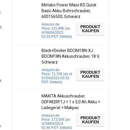
Metabo Power Maxx BS Quick
Basic Akku-Bohrschrauber,
n
600156500, Schwarz
Amazon.de
PRODUKT
n
Price:
115,99
€
(as
KAUFEN
of 06/04/2023
02:33 PST-
Details
)
Black+Decker BDCIM18N-XJ
BDCIM18N Akkuschrauber, 18 V,
Schwarz
Amazon.de
PRODUKT
Price:
71,75
€
(as of
KAUFEN
07/04/2023 03:33
e
PST-
Details
)
MAKITA Akkuschrauber
DDF482RF1J + 1 x 3,0 Ah Akku +
Ladegerät + Makpac
Amazon.de
PRODUKT
Price:
173,50
€
(as
KAUFEN
of 08/04/2023
y
02:46 PST-
Details
)