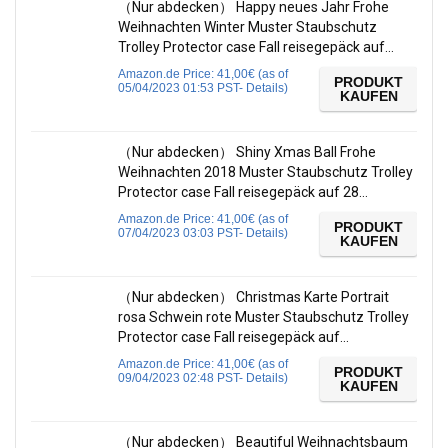
（Nur abdecken） Happy neues Jahr Frohe
Weihnachten Winter Muster Staubschutz
Trolley Protector case Fall reisegepäck auf…
Amazon.de Price:
41,00
€
(as of
PRODUKT
05/04/2023 01:53 PST-
Details
)
KAUFEN
（Nur abdecken） Shiny Xmas Ball Frohe
Weihnachten 2018 Muster Staubschutz Trolley
Protector case Fall reisegepäck auf 28…
Amazon.de Price:
41,00
€
(as of
PRODUKT
07/04/2023 03:03 PST-
Details
)
KAUFEN
（Nur abdecken） Christmas Karte Portrait
rosa Schwein rote Muster Staubschutz Trolley
Protector case Fall reisegepäck auf…
Amazon.de Price:
41,00
€
(as of
PRODUKT
09/04/2023 02:48 PST-
Details
)
KAUFEN
（Nur abdecken） Beautiful Weihnachtsbaum