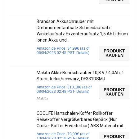
Brandson Akkuschrauber mit
Drehmomentaufsatz Schneidaufsatz
Winkelaufsatz Exzenteraufsatz 1,5 Ah Lithium
Ionen Akku und…
Amazon.de Price:
34,99
€
(as of
PRODUKT
06/04/2023 02:45 PST-
Details
)
KAUFEN
Makita Akku-Bohrschrauber 10,8 V / 4,0Ah, 1
Stück, türkis/schwarz, DF331DSMJ
Amazon.de Price:
310,18
€
(as of
PRODUKT
08/04/2023 02:48 PST-
Details
)
KAUFEN
Makita
COOLIFE Hartschalen-Koffer Rollkoffer
Reisekoffer Vergrößerbares Gepäck (Nur
Großer Koffer Erweiterbar) ABS Material mit…
Amazon.de Price:
79,99
€
(as of
PRODUKT
10/04/2023 02:18 PST-
Details
)