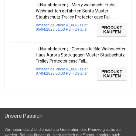
（Nur abdecken） Merry weihnacht Frohe
Weihnachten gefährten Santa Muster
Staubschutz Trolley Protector case Fall…
Amazon.de Price:
41,00
€
(as of
PRODUKT
05/04/2023 01:53 PST-
Details
)
KAUFEN
（Nur abdecken） Composite Bild Weihnachten
Haus Aurora Stock gegen Muster Staubschutz
Trolley Protector case Fall…
Amazon.de Price:
41,00
€
(as of
PRODUKT
07/04/2023 03:03 PST-
Details
)
KAUFEN
Unsere Passion
Wir haben das Ziel die nächste Generation des Preisvergleichs zu
werden. Bei uns findest du nicht einfach nur Shops, sondern auch