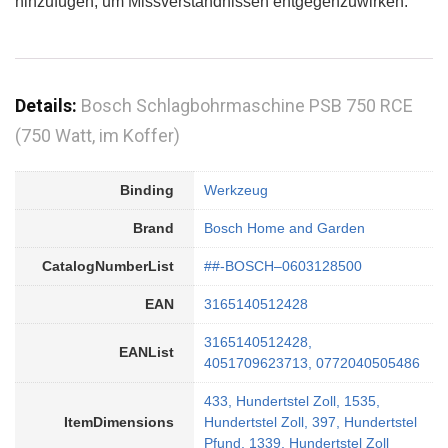
hinzufügen, um Missverständnissen entgegenzuwirken.
Details:
Bosch Schlagbohrmaschine PSB 750 RCE
(750 Watt, im Koffer)
Binding
Werkzeug
Brand
Bosch Home and Garden
CatalogNumberList
##-BOSCH–0603128500
EAN
3165140512428
3165140512428,
EANList
4051709623713, 0772040505486
433, Hundertstel Zoll, 1535,
ItemDimensions
Hundertstel Zoll, 397, Hundertstel
Pfund, 1339, Hundertstel Zoll