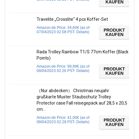
KAUFEN
Travelite „Crosslite“ 4 pcs Koffer-Set
Amazon.de Price:
34,60
€
(as of
PRODUKT
07/04/2023 02:08 PST-
Details
)
KAUFEN
Rada Trolley Rainbow T1/S 77cm Koffer (Black
Points)
Amazon.de Price:
99,99
€
(as of
PRODUKT
08/04/2023 02:26 PST-
Details
)
KAUFEN
（Nur abdecken） Christmas neujahr
grußkarte Muster Staubschutz Trolley
Protector case Fall reisegepäck auf 28,5 x 20,5
cm…
Amazon.de Price:
41,00
€
(as of
PRODUKT
08/04/2023 02:28 PST-
Details
)
KAUFEN