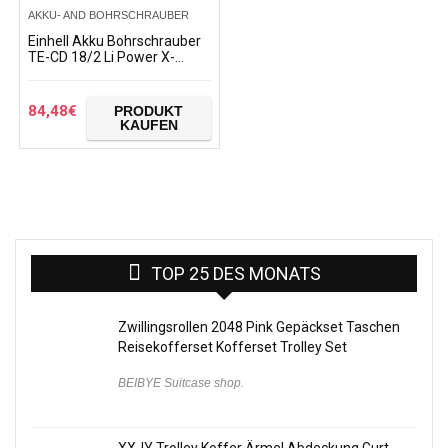
AKKU- AND BOHRSCHRAUBER
Einhell Akku Bohrschrauber
TE-CD 18/2 Li Power X-
Change Virtual Bundles
84,48
€
PRODUKT
KAUFEN
TOP 25 DES MONATS
Zwillingsrollen 2048 Pink Gepäckset Taschen
Reisekofferset Kofferset Trolley Set
BEIBYE Suitcase shop.
XXJY Trolley Koffer Ärmel Abdeckung Gurt