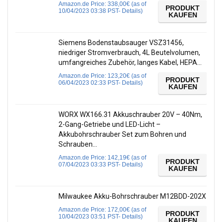
Amazon.de Price:
338,00
€
(as of
PRODUKT
10/04/2023 03:38 PST-
Details
)
KAUFEN
Siemens Bodenstaubsauger VSZ31456,
niedriger Stromverbrauch, 4L Beutelvolumen,
umfangreiches Zubehör, langes Kabel, HEPA…
Amazon.de Price:
123,20
€
(as of
PRODUKT
06/04/2023 02:33 PST-
Details
)
KAUFEN
WORX WX166.31 Akkuschrauber 20V – 40Nm,
2-Gang-Getriebe und LED-Licht –
Akkubohrschrauber Set zum Bohren und
Schrauben…
Amazon.de Price:
142,19
€
(as of
PRODUKT
07/04/2023 03:33 PST-
Details
)
KAUFEN
Milwaukee Akku-Bohrschrauber M12BDD-202X
Amazon.de Price:
172,00
€
(as of
PRODUKT
10/04/2023 03:51 PST-
Details
)
KAUFEN