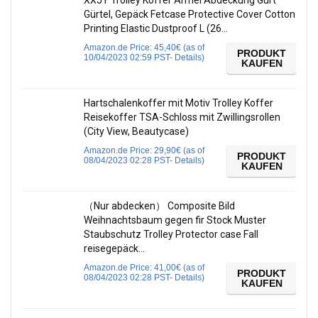
Gürtel, Gepäck Fetcase Protective Cover Cotton
Printing Elastic Dustproof L (26…
Amazon.de Price:
45,40
€
(as of
PRODUKT
10/04/2023 02:59 PST-
Details
)
KAUFEN
Hartschalenkoffer mit Motiv Trolley Koffer
Reisekoffer TSA-Schloss mit Zwillingsrollen
(City View, Beautycase)
Amazon.de Price:
29,90
€
(as of
PRODUKT
08/04/2023 02:28 PST-
Details
)
KAUFEN
（Nur abdecken） Composite Bild
Weihnachtsbaum gegen fir Stock Muster
Staubschutz Trolley Protector case Fall
reisegepäck…
Amazon.de Price:
41,00
€
(as of
PRODUKT
08/04/2023 02:28 PST-
Details
)
KAUFEN