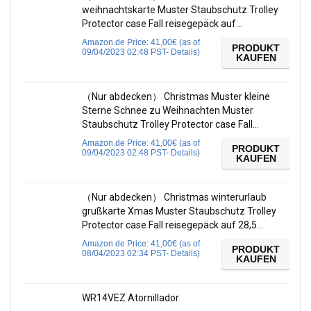
weihnachtskarte Muster Staubschutz Trolley
Protector case Fall reisegepäck auf…
Amazon.de Price:
41,00
€
(as of
PRODUKT
09/04/2023 02:48 PST-
Details
)
KAUFEN
（Nur abdecken） Christmas Muster kleine
Sterne Schnee zu Weihnachten Muster
Staubschutz Trolley Protector case Fall…
Amazon.de Price:
41,00
€
(as of
PRODUKT
09/04/2023 02:48 PST-
Details
)
KAUFEN
（Nur abdecken） Christmas winterurlaub
grußkarte Xmas Muster Staubschutz Trolley
Protector case Fall reisegepäck auf 28,5…
Amazon.de Price:
41,00
€
(as of
PRODUKT
08/04/2023 02:34 PST-
Details
)
KAUFEN
WR14VEZ Atornillador