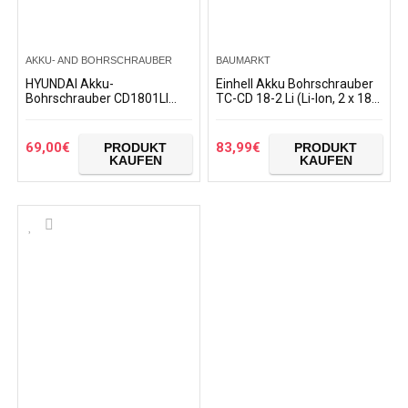
AKKU- AND BOHRSCHRAUBER
BAUMARKT
HYUNDAI Akku-
Einhell Akku Bohrschrauber
Bohrschrauber CD1801LI
TC-CD 18-2 Li (Li-Ion, 2 x 18V
SET (Akkubohrer 18V Li-
Akkus, 1.5 Ah, 38 Nm, Quick
Ionen, Akkuschrauber im
Stop, Transportkoffer)
Koffer mit 1 Akku 2.0Ah
69,00
€
83,99
€
PRODUKT
PRODUKT
und…
KAUFEN
KAUFEN