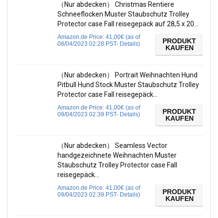
（Nur abdecken） Christmas Rentiere
Schneeflocken Muster Staubschutz Trolley
Protector case Fall reisegepäck auf 28,5 x 20…
Amazon.de Price:
41,00
€
(as of
PRODUKT
08/04/2023 02:28 PST-
Details
)
KAUFEN
（Nur abdecken） Portrait Weihnachten Hund
Pitbull Hund Stock Muster Staubschutz Trolley
Protector case Fall reisegepäck…
Amazon.de Price:
41,00
€
(as of
PRODUKT
09/04/2023 02:39 PST-
Details
)
KAUFEN
（Nur abdecken） Seamless Vector
handgezeichnete Weihnachten Muster
Staubschutz Trolley Protector case Fall
reisegepäck…
Amazon.de Price:
41,00
€
(as of
PRODUKT
09/04/2023 02:39 PST-
Details
)
KAUFEN