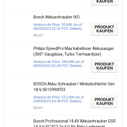
KAUFEN
Bosch Akkuschrauber IXO
Amazon.de Price:
55,64
€
(as of
PRODUKT
08/04/2023 02:34 PST-
Details
)
KAUFEN
Bosch
Philips SpeedPro Max kabelloser Akkusauger
(360°-Saugdüse, Turbo Tierhaardüse)
Amazon.de Price:
349,99
€
(as of
PRODUKT
06/04/2023 02:26 PST-
Details
)
KAUFEN
BOSCH Akku-Schrauber/-Winkelschleifer-Set
18 V, 0615990FD3
Amazon.de Price:
572,00
€
(as of
PRODUKT
10/04/2023 03:38 PST-
Details
)
KAUFEN
Bosch
Bosch Professional 14,4V Akkuschrauber GSR
14,4 V-EC FC2 2x 4,0 Ah Akku Ladegerät