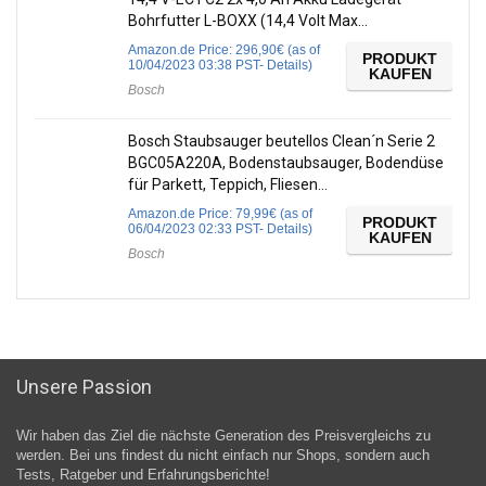
Bohrfutter L-BOXX (14,4 Volt Max…
Amazon.de Price:
296,90
€
(as of
PRODUKT
10/04/2023 03:38 PST-
Details
)
KAUFEN
Bosch
Bosch Staubsauger beutellos Clean´n Serie 2
BGC05A220A, Bodenstaubsauger, Bodendüse
für Parkett, Teppich, Fliesen…
Amazon.de Price:
79,99
€
(as of
PRODUKT
06/04/2023 02:33 PST-
Details
)
KAUFEN
Bosch
Unsere Passion
Wir haben das Ziel die nächste Generation des Preisvergleichs zu
werden. Bei uns findest du nicht einfach nur Shops, sondern auch
Tests, Ratgeber und Erfahrungsberichte!