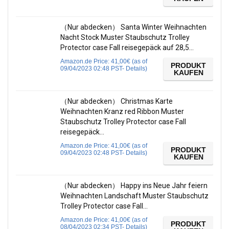
（Nur abdecken） Santa Winter Weihnachten
Nacht Stock Muster Staubschutz Trolley
Protector case Fall reisegepäck auf 28,5…
Amazon.de Price:
41,00
€
(as of
PRODUKT
09/04/2023 02:48 PST-
Details
)
KAUFEN
（Nur abdecken） Christmas Karte
Weihnachten Kranz red Ribbon Muster
Staubschutz Trolley Protector case Fall
reisegepäck…
Amazon.de Price:
41,00
€
(as of
PRODUKT
09/04/2023 02:48 PST-
Details
)
KAUFEN
（Nur abdecken） Happy ins Neue Jahr feiern
Weihnachten Landschaft Muster Staubschutz
Trolley Protector case Fall…
Amazon.de Price:
41,00
€
(as of
PRODUKT
08/04/2023 02:34 PST-
Details
)