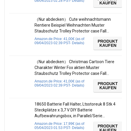
08/04/2023 02:28 PST-
Details
)
KAUFEN
（Nur abdecken） Cute weihnachtsmann
Rentiere Beispiel Weihnachten Muster
Staubschutz Trolley Protector case Fall…
Amazon.de Price:
41,00
€
(as of
PRODUKT
09/04/2023 02:39 PST-
Details
)
KAUFEN
（Nur abdecken） Christmas Cartoon Tiere
Charakter Winter Fox aktien Muster
Staubschutz Trolley Protector case Fall…
Amazon.de Price:
41,00
€
(as of
PRODUKT
09/04/2023 02:39 PST-
Details
)
KAUFEN
18650 Batterie Fall Halter, Ltsstoreuk 8 Stk 4
Steckplätze x 3,7 V DIY Batterie
Aufbewahrungsbox, in Parallel/Serie…
Amazon.de Price:
17,99
€
(as of
PRODUKT
05/04/2023 01:53 PST-
Details
)
KAUFEN