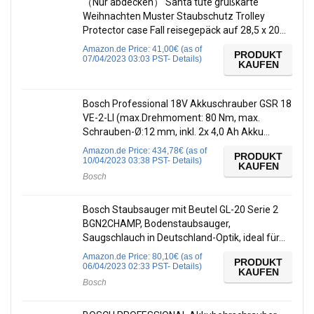
（Nur abdecken） Santa tüte grußkarte
Weihnachten Muster Staubschutz Trolley
Protector case Fall reisegepäck auf 28,5 x 20…
Amazon.de Price:
41,00
€
(as of
PRODUKT
07/04/2023 03:03 PST-
Details
)
KAUFEN
Bosch Professional 18V Akkuschrauber GSR 18
VE-2-LI (max.Drehmoment: 80 Nm, max.
Schrauben-Ø:12 mm, inkl. 2x 4,0 Ah Akku…
Amazon.de Price:
434,78
€
(as of
PRODUKT
10/04/2023 03:38 PST-
Details
)
KAUFEN
Bosch
Bosch Staubsauger mit Beutel GL-20 Serie 2
BGN2CHAMP, Bodenstaubsauger,
Saugschlauch in Deutschland-Optik, ideal für…
Amazon.de Price:
80,10
€
(as of
PRODUKT
06/04/2023 02:33 PST-
Details
)
KAUFEN
Bosch