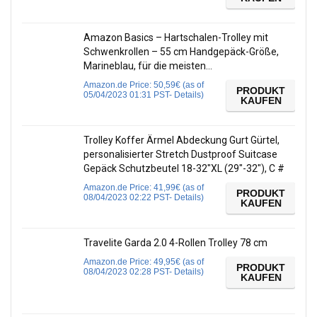
Amazon Basics – Hartschalen-Trolley mit
Schwenkrollen – 55 cm Handgepäck-Größe,
Marineblau, für die meisten…
Amazon.de Price:
50,59
€
(as of
PRODUKT
05/04/2023 01:31 PST-
Details
)
KAUFEN
Trolley Koffer Ärmel Abdeckung Gurt Gürtel,
personalisierter Stretch Dustproof Suitcase
Gepäck Schutzbeutel 18-32″XL (29″-32″), C #
Amazon.de Price:
41,99
€
(as of
PRODUKT
08/04/2023 02:22 PST-
Details
)
KAUFEN
Travelite Garda 2.0 4-Rollen Trolley 78 cm
Amazon.de Price:
49,95
€
(as of
PRODUKT
08/04/2023 02:28 PST-
Details
)
KAUFEN