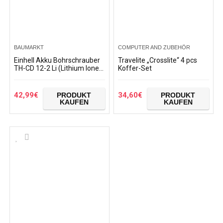
BAUMARKT
COMPUTER AND ZUBEHÖR
Einhell Akku Bohrschrauber
Travelite „Crosslite“ 4 pcs
TH-CD 12-2 Li (Lithium Ionen,
Koffer-Set
12 V, 1,3 Ah, 2 Gang, 24 Nm,
Ladegerät, Koffer) + kwb
Handy…
42,99
€
34,60
€
PRODUKT
PRODUKT
KAUFEN
KAUFEN