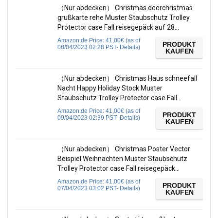
（Nur abdecken） Christmas deerchristmas
grußkarte rehe Muster Staubschutz Trolley
Protector case Fall reisegepäck auf 28…
Amazon.de Price:
41,00
€
(as of
PRODUKT
08/04/2023 02:28 PST-
Details
)
KAUFEN
（Nur abdecken） Christmas Haus schneefall
Nacht Happy Holiday Stock Muster
Staubschutz Trolley Protector case Fall…
Amazon.de Price:
41,00
€
(as of
PRODUKT
09/04/2023 02:39 PST-
Details
)
KAUFEN
（Nur abdecken） Christmas Poster Vector
Beispiel Weihnachten Muster Staubschutz
Trolley Protector case Fall reisegepäck…
Amazon.de Price:
41,00
€
(as of
PRODUKT
07/04/2023 03:02 PST-
Details
)
KAUFEN