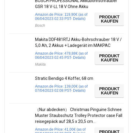
BOSCH PROFESSIONAL Akkubohrschrauber
GSR 18 V-LI, 18 V Ohne Akku
Amazon.de Price:
119,90
€
(as of
PRODUKT
06/04/2023 02:33 PST-
Details
)
KAUFEN
Bosch
Makita DDF481RTJ Akku-Bohrschrauber 18 V /
5,0 Ah, 2 Akkus + Ladegerät im MAKPAC
Amazon.de Price:
478,88
€
(as of
PRODUKT
06/04/2023 02:45 PST-
Details
)
KAUFEN
Makita
Stratic Bendigo 4 Koffer, 68 cm
Amazon.de Price:
139,00
€
(as of
PRODUKT
07/04/2023 02:08 PST-
Details
)
KAUFEN
（Nur abdecken） Christmas Pinguine Schnee
Muster Staubschutz Trolley Protector case Fall
reisegepäck auf 28,5 x 20,5 cm…
Amazon.de Price:
41,00
€
(as of
PRODUKT