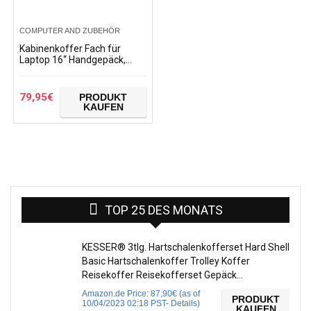
COMPUTER AND ZUBEHÖR
Kabinenkoffer Fach für
Laptop 16‘‘ Handgepäck,
Leichter Trolley, robust und
widerstandsfähig 4
Doppelrollen um 360…
79,95
€
PRODUKT
KAUFEN
TOP 25 DES MONATS
KESSER® 3tlg. Hartschalenkofferset Hard Shell
Basic Hartschalenkoffer Trolley Koffer
Reisekoffer Reisekofferset Gepäck…
Amazon.de Price:
87,90
€
(as of
PRODUKT
10/04/2023 02:18 PST-
Details
)
KAUFEN