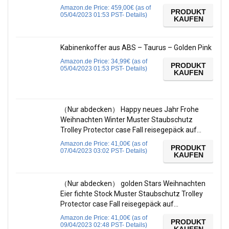
Amazon.de Price:
459,00
€
(as of
PRODUKT
05/04/2023 01:53 PST-
Details
)
KAUFEN
Kabinenkoffer aus ABS – Taurus – Golden Pink
Amazon.de Price:
34,99
€
(as of
PRODUKT
05/04/2023 01:53 PST-
Details
)
KAUFEN
（Nur abdecken） Happy neues Jahr Frohe
Weihnachten Winter Muster Staubschutz
Trolley Protector case Fall reisegepäck auf…
Amazon.de Price:
41,00
€
(as of
PRODUKT
07/04/2023 03:02 PST-
Details
)
KAUFEN
（Nur abdecken） golden Stars Weihnachten
Eier fichte Stock Muster Staubschutz Trolley
Protector case Fall reisegepäck auf…
Amazon.de Price:
41,00
€
(as of
PRODUKT
09/04/2023 02:48 PST-
Details
)