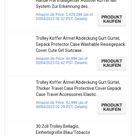
Hände Frei Intelligenter Roboter Koffer Mit
System Zur Erkennung des…
Amazon.de Price:
1.429,28
€
(as of
PRODUKT
10/04/2023 02:32 PST-
Details
)
KAUFEN
Trolley Koffer Ärmel Abdeckung Gurt Gürtel,
Gepäck Protector Case Washable Reisegepäck
Cover Cute Girl Suitcase…
Amazon.de Price:
44,99
€
(as of
PRODUKT
05/04/2023 01:42 PST-
Details
)
KAUFEN
Trolley Koffer Ärmel Abdeckung Gurt Gürtel,
Thicker Travel Case Protective Cover Gepäck
Case Travel Accessoires Elastic…
Amazon.de Price:
42,99
€
(as of
PRODUKT
09/04/2023 02:29 PST-
Details
)
KAUFEN
30 Zoll Trolley Bellagio,
Einheitsgröße.Blau/Tobacco