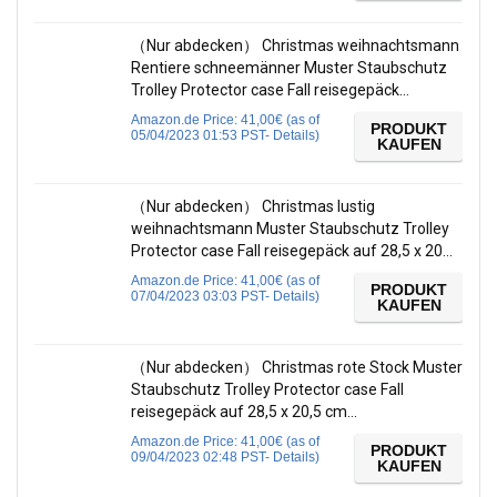
（Nur abdecken） Christmas weihnachtsmann
Rentiere schneemänner Muster Staubschutz
Trolley Protector case Fall reisegepäck…
Amazon.de Price:
41,00
€
(as of
PRODUKT
05/04/2023 01:53 PST-
Details
)
KAUFEN
（Nur abdecken） Christmas lustig
weihnachtsmann Muster Staubschutz Trolley
Protector case Fall reisegepäck auf 28,5 x 20…
Amazon.de Price:
41,00
€
(as of
PRODUKT
07/04/2023 03:03 PST-
Details
)
KAUFEN
（Nur abdecken） Christmas rote Stock Muster
Staubschutz Trolley Protector case Fall
reisegepäck auf 28,5 x 20,5 cm…
Amazon.de Price:
41,00
€
(as of
PRODUKT
09/04/2023 02:48 PST-
Details
)
KAUFEN