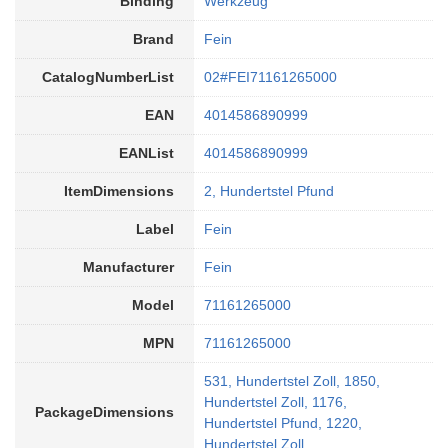
Binding
Werkzeug
Brand
Fein
CatalogNumberList
02#FEI71161265000
EAN
4014586890999
EANList
4014586890999
ItemDimensions
2, Hundertstel Pfund
Label
Fein
Manufacturer
Fein
Model
71161265000
MPN
71161265000
531, Hundertstel Zoll, 1850,
Hundertstel Zoll, 1176,
PackageDimensions
Hundertstel Pfund, 1220,
Hundertstel Zoll