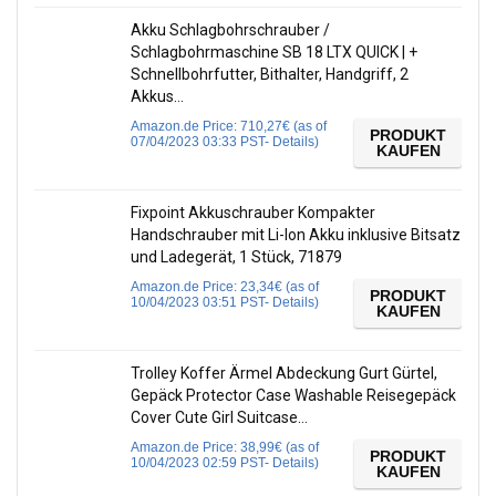
Akku Schlagbohrschrauber /
Schlagbohrmaschine SB 18 LTX QUICK | +
Schnellbohrfutter, Bithalter, Handgriff, 2
Akkus…
Amazon.de Price:
710,27
€
(as of
PRODUKT
07/04/2023 03:33 PST-
Details
)
KAUFEN
Fixpoint Akkuschrauber Kompakter
Handschrauber mit Li-Ion Akku inklusive Bitsatz
und Ladegerät, 1 Stück, 71879
Amazon.de Price:
23,34
€
(as of
PRODUKT
10/04/2023 03:51 PST-
Details
)
KAUFEN
Trolley Koffer Ärmel Abdeckung Gurt Gürtel,
Gepäck Protector Case Washable Reisegepäck
Cover Cute Girl Suitcase…
Amazon.de Price:
38,99
€
(as of
PRODUKT
10/04/2023 02:59 PST-
Details
)
KAUFEN