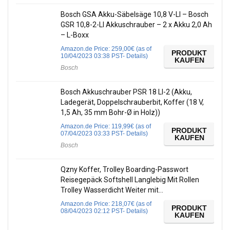
Bosch GSA Akku-Säbelsäge 10,8 V-LI – Bosch
GSR 10,8-2-LI Akkuschrauber – 2 x Akku 2,0 Ah
– L-Boxx
Amazon.de Price:
259,00
€
(as of
PRODUKT
10/04/2023 03:38 PST-
Details
)
KAUFEN
Bosch
Bosch Akkuschrauber PSR 18 LI-2 (Akku,
Ladegerät, Doppelschrauberbit, Koffer (18 V,
1,5 Ah, 35 mm Bohr-Ø in Holz))
Amazon.de Price:
119,99
€
(as of
PRODUKT
07/04/2023 03:33 PST-
Details
)
KAUFEN
Bosch
Qzny Koffer, Trolley Boarding-Passwort
Reisegepäck Softshell Langlebig Mit Rollen
Trolley Wasserdicht Weiter mit…
Amazon.de Price:
218,07
€
(as of
PRODUKT
08/04/2023 02:12 PST-
Details
)
KAUFEN