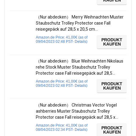
KAUFEN
（Nur abdecken） Merry Weihnachten Muster
Staubschutz Trolley Protector case Fall
reisegepäck auf 28,5 x 20,5 cm…
Amazon.de Price:
41,00
€
(as of
PRODUKT
09/04/2023 02:48 PST-
Details
)
KAUFEN
（Nur abdecken） Blue Weihnachten Nikolaus
rehe Stock Muster Staubschutz Trolley
Protector case Fall reisegepäck auf 28,5…
Amazon.de Price:
41,00
€
(as of
PRODUKT
09/04/2023 02:48 PST-
Details
)
KAUFEN
（Nur abdecken） Christmas Vector Vogel
ashberries Muster Staubschutz Trolley
Protector case Fall reisegepäck auf 28,5 x…
Amazon.de Price:
41,00
€
(as of
PRODUKT
08/04/2023 02:34 PST-
Details
)
KAUFEN