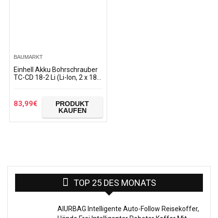
BAUMARKT
Einhell Akku Bohrschrauber
TC-CD 18-2 Li (Li-Ion, 2 x 18V
Akkus, 1.5 Ah, 38 Nm, Quick
Stop, Transportkoffer)
83,99
€
PRODUKT
KAUFEN
TOP 25 DES MONATS
AIURBAG Intelligente Auto-Follow Reisekoffer,