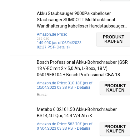
Akku Staubsauger 9000Pa kabelloser
Staubsauger SUMGOTT Multifunktional
Wandhalterung kabelloser Handstaubsauger…
Amazon.de Price:
PRODUKT
286,93
€
KAUFEN
149,99
€
(as of 06/04/2023
02:27 PST-
Details
)
Bosch Professional Akku-Bohrschrauber (GSR
18 V-EC mit 2 x 5,0 Ah, L-Boxx, 18 V)
06019E8104 + Bosch Professional GBA 18…
Amazon.de Price:
310,18
€
(as of
PRODUKT
10/04/2023 03:38 PST-
Details
)
KAUFEN
Bosch
Metabo 6.02101.50 Akku-Bohrschrauber
BS14,4LTQui, 14.4 V/4 Ah i.K.
Amazon.de Price:
583,70
€
(as of
PRODUKT
07/04/2023 03:33 PST-
Details
)
KAUFEN