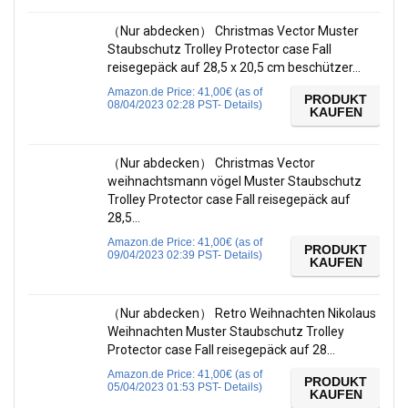
（Nur abdecken） Christmas Vector Muster
Staubschutz Trolley Protector case Fall
reisegepäck auf 28,5 x 20,5 cm beschützer…
Amazon.de Price:
41,00
€
(as of
PRODUKT
08/04/2023 02:28 PST-
Details
)
KAUFEN
（Nur abdecken） Christmas Vector
weihnachtsmann vögel Muster Staubschutz
Trolley Protector case Fall reisegepäck auf
28,5…
Amazon.de Price:
41,00
€
(as of
PRODUKT
09/04/2023 02:39 PST-
Details
)
KAUFEN
（Nur abdecken） Retro Weihnachten Nikolaus
Weihnachten Muster Staubschutz Trolley
Protector case Fall reisegepäck auf 28…
Amazon.de Price:
41,00
€
(as of
PRODUKT
05/04/2023 01:53 PST-
Details
)
KAUFEN