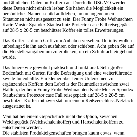
und ähnlichen Daten an Koffern an. Durch die DSGVO werden
diese Daten nicht einfach lesbar. Sie haben die Möglichkeit ein
persönliches Namensschild aufkleben, um unangenehmen
Situationen nicht ausgesetzt zu sein. Der Funny Frohe Weihnachten
Karte Muster Spandex Staubschutz Protector case Fall reisegepäck
auf 28-5 x 20-5 cm beschützer Koffer ein tolles Erweiterungen.
Das Koffer ist durch Griff zum Anhaben versehen. Defintiv wollen
unbedingt Sie ihn auch ausfahren oder schieben. Acht geben Sie auf
die Herstellerangaben um zu erblicken, ob ein Schuhfach eingebaut
wurde.
Das Innere wie gewohnt praktisch und funktional. Sehr großes
Bodenfach mit Gurten für die Befestigung und eine weiterführende
zweite Innenhälfte. Ein kleiner aber feiner Unterschied zu
ergänzenden Koffern dem Label is der Raumteiler zwischen zwei
Hälften, der beim Funny Frohe Weihnachten Karte Muster Spandex
Staubschutz Protector case Fall reisegepäck auf 28-5 x 20-5 cm
beschützer Koffer mit zwei statt nur einem Reißverschluss-Netzfach
ausgestattet ist.
Man hat bei einem Gepäckstück nicht die Option, zwischen
Weichgepäck (Weichschalenkoffer) und Hartschalenkoffern zu
entscheiden werden.
Die stabilsten Produkteigenschaften bringen kaum etwas, wenn