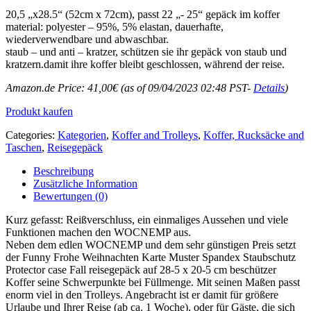
20,5 „x28.5“ (52cm x 72cm), passt 22 „- 25“ gepäck im koffer
material: polyester – 95%, 5% elastan, dauerhafte,
wiederverwendbare und abwaschbar.
staub – und anti – kratzer, schützen sie ihr gepäck von staub und
kratzern.damit ihre koffer bleibt geschlossen, während der reise.
Amazon.de Price:
41,00
€
(as of 09/04/2023 02:48 PST-
Details
)
Produkt kaufen
Categories:
Kategorien
,
Koffer and Trolleys
,
Koffer, Rucksäcke and
Taschen
,
Reisegepäck
Beschreibung
Zusätzliche Information
Bewertungen (0)
Kurz gefasst: Reißverschluss, ein einmaliges Aussehen und viele
Funktionen machen den WOCNEMP aus.
Neben dem edlen WOCNEMP und dem sehr günstigen Preis setzt
der Funny Frohe Weihnachten Karte Muster Spandex Staubschutz
Protector case Fall reisegepäck auf 28-5 x 20-5 cm beschützer
Koffer seine Schwerpunkte bei Füllmenge. Mit seinen Maßen passt
enorm viel in den Trolleys. Angebracht ist er damit für größere
Urlaube und Ihrer Reise (ab ca. 1 Woche), oder für Gäste, die sich