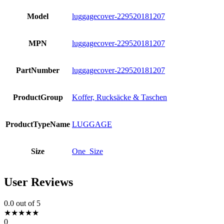
Model
luggagecover-229520181207
MPN
luggagecover-229520181207
PartNumber
luggagecover-229520181207
ProductGroup
Koffer, Rucksäcke & Taschen
ProductTypeName
LUGGAGE
Size
One_Size
User Reviews
0.0
out of 5
★
★
★
★
★
0