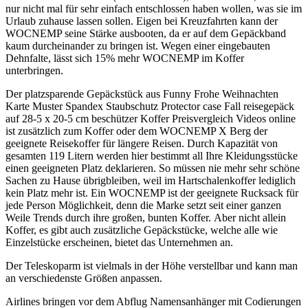
nur nicht mal für sehr einfach entschlossen haben wollen, was sie im
Urlaub zuhause lassen sollen. Eigen bei Kreuzfahrten kann der
WOCNEMP seine Stärke ausbooten, da er auf dem Gepäckband
kaum durcheinander zu bringen ist. Wegen einer eingebauten
Dehnfalte, lässt sich 15% mehr WOCNEMP im Koffer
unterbringen.
Der platzsparende Gepäckstück aus Funny Frohe Weihnachten
Karte Muster Spandex Staubschutz Protector case Fall reisegepäck
auf 28-5 x 20-5 cm beschützer Koffer Preisvergleich Videos online
ist zusätzlich zum Koffer oder dem WOCNEMP X Berg der
geeignete Reisekoffer für längere Reisen. Durch Kapazität von
gesamten 119 Litern werden hier bestimmt all Ihre Kleidungsstücke
einen geeigneten Platz deklarieren. So müssen nie mehr sehr schöne
Sachen zu Hause übrigbleiben, weil im Hartschalenkoffer lediglich
kein Platz mehr ist. Ein WOCNEMP ist der geeignete Rucksack für
jede Person Möglichkeit, denn die Marke setzt seit einer ganzen
Weile Trends durch ihre großen, bunten Koffer. Aber nicht allein
Koffer, es gibt auch zusätzliche Gepäckstücke, welche alle wie
Einzelstücke erscheinen, bietet das Unternehmen an.
Der Teleskoparm ist vielmals in der Höhe verstellbar und kann man
an verschiedenste Größen anpassen.
Airlines bringen vor dem Abflug Namensanhänger mit Codierungen