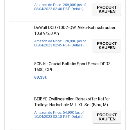
Amazon.de Price:
269,00
€
(as of
PRODUKT
08/04/2023 02:46 PST-
Details
)
KAUFEN
DeWalt DCD710D2-QW ,Akku-Bohrschrauber
10,8 V/2,0 Ah
Amazon.de Price:
128,99
€
(as of
PRODUKT
06/04/2023 02:45 PST-
Details
)
KAUFEN
8GB-Kit Crucial Ballistix Sport Series DDR3-
1600, CL9
69,33
€
BEIBYE Zwillingsrollen Reisekoffer Koffer
Trolleys Hartschale M-L-XL-Set (Blau, M)
Amazon.de Price:
54,90
€
(as of
PRODUKT
10/04/2023 02:18 PST-
Details
)
KAUFEN