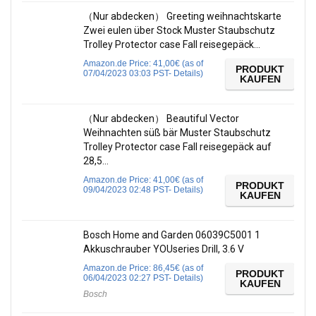
（Nur abdecken） Greeting weihnachtskarte
Zwei eulen über Stock Muster Staubschutz
Trolley Protector case Fall reisegepäck…
Amazon.de Price:
41,00
€
(as of
PRODUKT
07/04/2023 03:03 PST-
Details
)
KAUFEN
（Nur abdecken） Beautiful Vector
Weihnachten süß bär Muster Staubschutz
Trolley Protector case Fall reisegepäck auf
28,5…
Amazon.de Price:
41,00
€
(as of
PRODUKT
09/04/2023 02:48 PST-
Details
)
KAUFEN
Bosch Home and Garden 06039C5001 1
Akkuschrauber YOUseries Drill, 3.6 V
Amazon.de Price:
86,45
€
(as of
PRODUKT
06/04/2023 02:27 PST-
Details
)
KAUFEN
Bosch