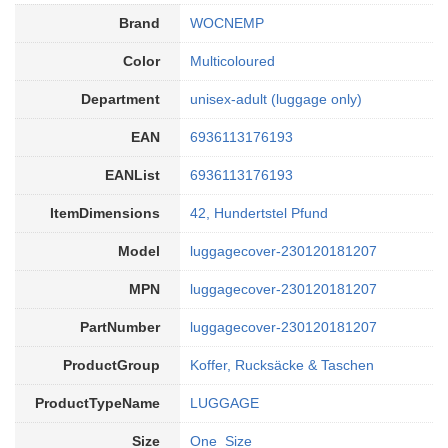
Brand
WOCNEMP
Color
Multicoloured
Department
unisex-adult (luggage only)
EAN
6936113176193
EANList
6936113176193
ItemDimensions
42, Hundertstel Pfund
Model
luggagecover-230120181207
MPN
luggagecover-230120181207
PartNumber
luggagecover-230120181207
ProductGroup
Koffer, Rucksäcke & Taschen
ProductTypeName
LUGGAGE
Size
One_Size