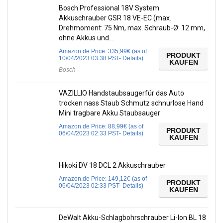
Bosch Professional 18V System
Akkuschrauber GSR 18 VE-EC (max.
Drehmoment: 75 Nm, max. Schraub-Ø: 12 mm,
ohne Akkus und…
Amazon.de Price:
335,99
€
(as of
PRODUKT
10/04/2023 03:38 PST-
Details
)
KAUFEN
Bosch
VAZILLIO Handstaubsaugerfür das Auto
trocken nass Staub Schmutz schnurlose Hand
Mini tragbare Akku Staubsauger
Amazon.de Price:
88,99
€
(as of
PRODUKT
06/04/2023 02:33 PST-
Details
)
KAUFEN
Hikoki DV 18 DCL 2 Akkuschrauber
Amazon.de Price:
149,12
€
(as of
PRODUKT
06/04/2023 02:33 PST-
Details
)
KAUFEN
DeWalt Akku-Schlagbohrschrauber Li-Ion BL 18