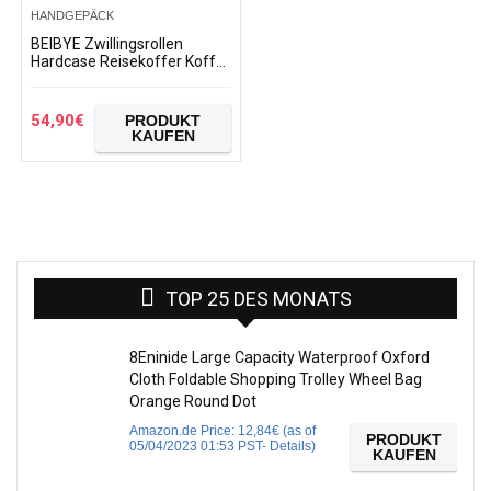
HANDGEPÄCK
BEIBYE Zwillingsrollen
Hardcase Reisekoffer Koffer
Trolleys Hartschale in XL-L-M
in 14 Farben (Businessgrau,
Handgepäck…
54,90
€
PRODUKT
KAUFEN
TOP 25 DES MONATS
8Eninide Large Capacity Waterproof Oxford
Cloth Foldable Shopping Trolley Wheel Bag
Orange Round Dot
Amazon.de Price:
12,84
€
(as of
PRODUKT
05/04/2023 01:53 PST-
Details
)
KAUFEN