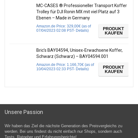
MC-CASES ® Professioneller Transport Koffer
Trolley für DJI Ronin MX mit viel Platz auf 3
Ebenen – Made in Germany
Amazon.de Price:
329,00
€
(as of
PRODUKT
07/04/2023 02:08 PST-
Details
)
KAUFEN
Bric’s BAY04594, Unisex-Erwachsene Koffer,
Schwarz (Schwarz) – BAY04594.001
Amazon.de Price:
1.166,70
€
(as of
PRODUKT
10/04/2023 02:33 PST-
Details
)
KAUFEN
Unsere Passion
Wir haben das Ziel die nächste Generation des Preisvergleichs zu
werden. Bei uns findest du nicht einfach nur Shops, sondern auch
Tests, Ratgeber und Erfahrungsberichte!