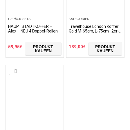
GEPÄCK-SETS
KATEGORIEN
HAUPTSTADTKOFFER –
Travelhouse London Koffer
Alex – NEU 4 Doppel-Rollen
Gold M-65cm, L-75cm · 2er-
Hartschalen-Koffer Trolley
Set · Alu-Rahmen ·
Rollkoffer
Polykarbonat Hartschale ·
Mittlerer Koffer…
59,95
€
139,00
€
PRODUKT
PRODUKT
KAUFEN
KAUFEN