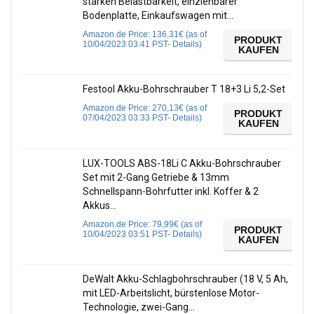
starken Belastbarkeit, einziehbarer
Bodenplatte, Einkaufswagen mit…
Amazon.de Price:
136,31
€
(as of
PRODUKT
10/04/2023 03:41 PST-
Details
)
KAUFEN
Festool Akku-Bohrschrauber T 18+3 Li 5,2-Set
Amazon.de Price:
270,13
€
(as of
PRODUKT
07/04/2023 03:33 PST-
Details
)
KAUFEN
LUX-TOOLS ABS-18Li C Akku-Bohrschrauber
Set mit 2-Gang Getriebe & 13mm
Schnellspann-Bohrfutter inkl. Koffer & 2
Akkus…
Amazon.de Price:
79,99
€
(as of
PRODUKT
10/04/2023 03:51 PST-
Details
)
KAUFEN
DeWalt Akku-Schlagbohrschrauber (18 V, 5 Ah,
mit LED-Arbeitslicht, bürstenlose Motor-
Technologie, zwei-Gang…