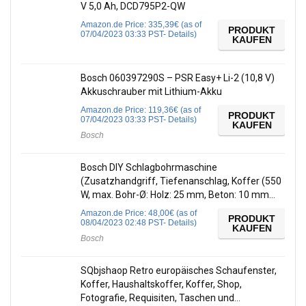
V 5,0 Ah, DCD795P2-QW
Amazon.de Price:
335,39
€
(as of
PRODUKT
07/04/2023 03:33 PST-
Details
)
KAUFEN
Bosch 060397290S – PSR Easy+ Li-2 (10,8 V)
Akkuschrauber mit Lithium-Akku
Amazon.de Price:
119,36
€
(as of
PRODUKT
07/04/2023 03:33 PST-
Details
)
KAUFEN
Bosch
Bosch DIY Schlagbohrmaschine
(Zusatzhandgriff, Tiefenanschlag, Koffer (550
W, max. Bohr-Ø: Holz: 25 mm, Beton: 10 mm…
Amazon.de Price:
48,00
€
(as of
PRODUKT
08/04/2023 02:48 PST-
Details
)
KAUFEN
Bosch
SQbjshaop Retro europäisches Schaufenster,
Koffer, Haushaltskoffer, Koffer, Shop,
Fotografie, Requisiten, Taschen und…