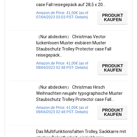
case Fall reisegepäck auf 28,5 x 20…
Amazon.de Price:
41,00
€
(as of
PRODUKT
07/04/2023 03:03 PST-
Details
)
KAUFEN
（Nur abdecken） Christmas Vector
lückenlosen Muster eisbären Muster
Staubschutz Trolley Protector case Fall
reisegepäck…
Amazon.de Price:
41,00
€
(as of
PRODUKT
09/04/2023 02:48 PST-
Details
)
KAUFEN
（Nur abdecken） Christmas Hirsch
Weihnachten neujahr typographische Muster
Staubschutz Trolley Protector case Fall…
Amazon.de Price:
41,00
€
(as of
PRODUKT
09/04/2023 02:48 PST-
Details
)
KAUFEN
Das Multifunktionsfalten Trolley, Sackkarre mit