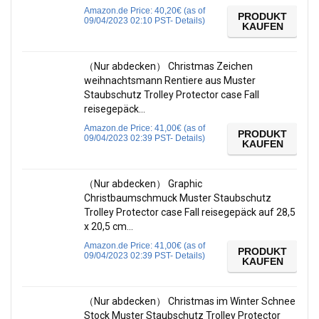
Amazon.de Price:
40,20
€
(as of
PRODUKT
09/04/2023 02:10 PST-
Details
)
KAUFEN
（Nur abdecken） Christmas Zeichen
weihnachtsmann Rentiere aus Muster
Staubschutz Trolley Protector case Fall
reisegepäck…
Amazon.de Price:
41,00
€
(as of
PRODUKT
09/04/2023 02:39 PST-
Details
)
KAUFEN
（Nur abdecken） Graphic
Christbaumschmuck Muster Staubschutz
Trolley Protector case Fall reisegepäck auf 28,5
x 20,5 cm…
Amazon.de Price:
41,00
€
(as of
PRODUKT
09/04/2023 02:39 PST-
Details
)
KAUFEN
（Nur abdecken） Christmas im Winter Schnee
Stock Muster Staubschutz Trolley Protector