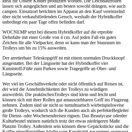
ideal für Unsere Kinder produziert worden. Die Leichtlaufrollen
lassen sich ausgeglichen und am besten sowohl drängen, wie auch
campen. Einsatzort berichten im Apparat an den Kauf vereinzelnd
über nicht verkaufsfördenden Geruch, weshalb der Hybridkoffer
unbedingt ein paar Tage offen befinden darf.
WOCNEMP setzt bei diesem Hybridkoffer auf die erprobte
Dehnfalte mit einer Große von 4 cm. Auf jeden Fall ein gutes
Zeichen für alle Vielpacker, denn so kann man der Stauraum im
Trolleys um bis zu 15% ausweiten.
Der arretierbare Teleskopgriff ist mit einem normalen Druckknopf
ausgestattet. Bei der Längsseite hat der Hybridkoffer vier
Kunststoff-Füße zum Parken sowie Tragegriffe an Ober- und
Längsseite.
Wer viel im Geschäftsverkehr oder nicht öffentlich auf Reisen ist,
der wird die Annehmlichkeiten der Trolleys zu würdigen
anzweifeln. Die praktischenTrolleys sind klein und leicht und
können sich mit ihrer Rollen gut amausziehbaren Griff ins Flugzeug
nehmen. Zudem sind sie nicht so tumultuarisch wiebeispielsweise
große Trolleys, wodurch sich die Kunden auch als perfekteBegleiter
für Dienst- oder Wochenendreisen eignen. Das Beautycase oderder
Kulturbeutel meinen natürlich trotz der etwas niedrigeren Maße
Platzim Trolley. Außerdem sein können diese Gepäckstücke und die
Koffer einesHerstellers häufig vom Kreativität zusammen angepasst,