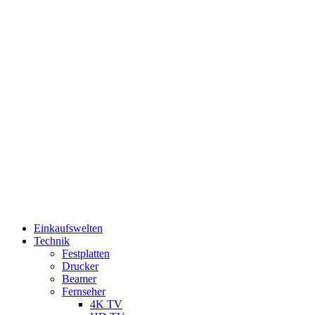
Einkaufswelten
Technik
Festplatten
Drucker
Beamer
Fernseher
4K TV