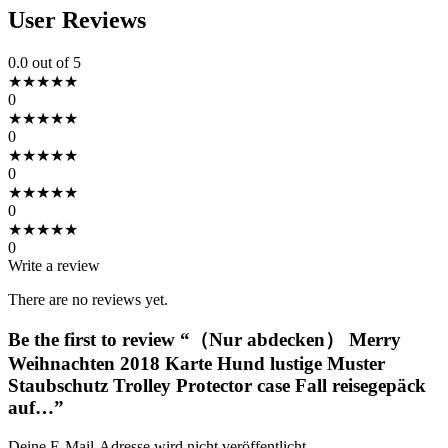
User Reviews
0.0
out of 5
★
★
★
★
★
0
★
★
★
★
★
0
★
★
★
★
★
0
★
★
★
★
★
0
★
★
★
★
★
0
Write a review
There are no reviews yet.
Be the first to review “（Nur abdecken） Merry
Weihnachten 2018 Karte Hund lustige Muster
Staubschutz Trolley Protector case Fall reisegepäck
auf…”
Deine E-Mail-Adresse wird nicht veröffentlicht.