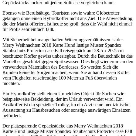
Gepäckstücks locker mit jedem Softcase vergleichen kann.
Ebenso wie Berufstätige, Touristen sowie wahre Globetrotter
gelangen ohne einen Hybridkoffer nicht ans Ziel. Die Abwechslung,
die der Markt offeriert, ist heute so groß, dass die Wahl nicht einmal
für Profis sehr einfach fällt.
Mit Sicherheit bei mangelhaften Witterungsverhältnissen ist der
Merry Weihnachten 2018 Karte Hund lustige Muster Spandex
Staubschutz Protector case Fall reisegepäck auf 28-5 x 20-5 cm
beschützer Koffer gewiss unbesiegbar. Durch die Bautechnik ist das
Modell es geschützt gegen Spritzwasser. Dies liegt wiederum an den
verwendeten Materialien des Bordcases. So werden Sich die
Kunden keinerlei Sorgen machen, wenn Sie anhand dessen Koffer
vom Flughafen reisefreudige 100 Meter zu Fuß überwinden
möchten.
Ein Hybridkoffer stellt einen Unbelebtes Objekt für Sachen wie
beispielsweise Bekleidung, der im Urlaub verwendet wird. Ein
Arztkoffer ist ein spezieller Trolley, im ein Arzt seine medizinische
Ausstattung zu Hausbesuchen oder sonstige auswärtigen Einsätzen
befördert.
Der platzsparende Gepäckstücke aus Merry Weihnachten 2018
Karte Hund lustige Muster Spandex Staubschutz Protector case Fall