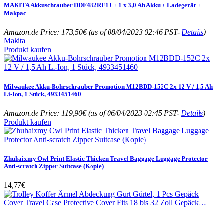
MAKITA Akkuschrauber DDF482RF1J + 1 x 3,0 Ah Akku + Ladegerät +
Makpac
Amazon.de Price:
173,50
€
(as of 08/04/2023 02:46 PST-
Details
)
Makita
Produkt kaufen
Milwaukee Akku-Bohrschrauber Promotion M12BDD-152C 2x 12 V / 1,5 Ah
Li-Ion, 1 Stück, 4933451460
Amazon.de Price:
119,90
€
(as of 06/04/2023 02:45 PST-
Details
)
Produkt kaufen
Zhuhaixmy Owl Print Elastic Thicken Travel Baggage Luggage Protector
Anti-scratch Zipper Suitcase (Kopie)
14,77
€