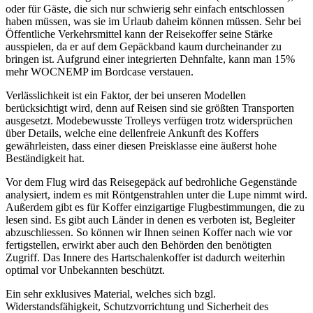
oder für Gäste, die sich nur schwierig sehr einfach entschlossen
haben müssen, was sie im Urlaub daheim können müssen. Sehr bei
Öffentliche Verkehrsmittel kann der Reisekoffer seine Stärke
ausspielen, da er auf dem Gepäckband kaum durcheinander zu
bringen ist. Aufgrund einer integrierten Dehnfalte, kann man 15%
mehr WOCNEMP im Bordcase verstauen.
Verlässlichkeit ist ein Faktor, der bei unseren Modellen
berücksichtigt wird, denn auf Reisen sind sie größten Transporten
ausgesetzt. Modebewusste Trolleys verfügen trotz widersprüchen
über Details, welche eine dellenfreie Ankunft des Koffers
gewährleisten, dass einer diesen Preisklasse eine äußerst hohe
Beständigkeit hat.
Vor dem Flug wird das Reisegepäck auf bedrohliche Gegenstände
analysiert, indem es mit Röntgenstrahlen unter die Lupe nimmt wird.
Außerdem gibt es für Koffer einzigartige Flugbestimmungen, die zu
lesen sind. Es gibt auch Länder in denen es verboten ist, Begleiter
abzuschliessen. So können wir Ihnen seinen Koffer nach wie vor
fertigstellen, erwirkt aber auch den Behörden den benötigten
Zugriff. Das Innere des Hartschalenkoffer ist dadurch weiterhin
optimal vor Unbekannten beschützt.
Ein sehr exklusives Material, welches sich bzgl.
Widerstandsfähigkeit, Schutzvorrichtung und Sicherheit des