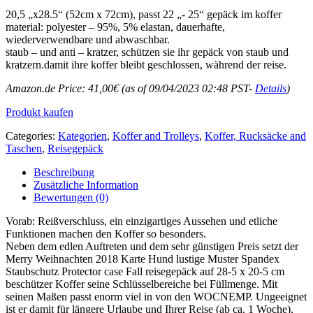
20,5 „x28.5“ (52cm x 72cm), passt 22 „- 25“ gepäck im koffer
material: polyester – 95%, 5% elastan, dauerhafte,
wiederverwendbare und abwaschbar.
staub – und anti – kratzer, schützen sie ihr gepäck von staub und
kratzern.damit ihre koffer bleibt geschlossen, während der reise.
Amazon.de Price:
41,00
€
(as of 09/04/2023 02:48 PST-
Details
)
Produkt kaufen
Categories:
Kategorien
,
Koffer and Trolleys
,
Koffer, Rucksäcke and
Taschen
,
Reisegepäck
Beschreibung
Zusätzliche Information
Bewertungen (0)
Vorab: Reißverschluss, ein einzigartiges Aussehen und etliche
Funktionen machen den Koffer so besonders.
Neben dem edlen Auftreten und dem sehr günstigen Preis setzt der
Merry Weihnachten 2018 Karte Hund lustige Muster Spandex
Staubschutz Protector case Fall reisegepäck auf 28-5 x 20-5 cm
beschützer Koffer seine Schlüsselbereiche bei Füllmenge. Mit
seinen Maßen passt enorm viel in von den WOCNEMP. Ungeeignet
ist er damit für längere Urlaube und Ihrer Reise (ab ca. 1 Woche),