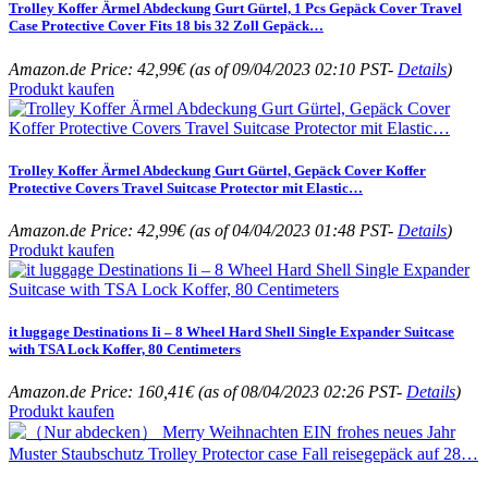
Trolley Koffer Ärmel Abdeckung Gurt Gürtel, 1 Pcs Gepäck Cover Travel
Case Protective Cover Fits 18 bis 32 Zoll Gepäck…
Amazon.de Price:
42,99
€
(as of 09/04/2023 02:10 PST-
Details
)
Produkt kaufen
Trolley Koffer Ärmel Abdeckung Gurt Gürtel, Gepäck Cover Koffer
Protective Covers Travel Suitcase Protector mit Elastic…
Amazon.de Price:
42,99
€
(as of 04/04/2023 01:48 PST-
Details
)
Produkt kaufen
it luggage Destinations Ii – 8 Wheel Hard Shell Single Expander Suitcase
with TSA Lock Koffer, 80 Centimeters
Amazon.de Price:
160,41
€
(as of 08/04/2023 02:26 PST-
Details
)
Produkt kaufen