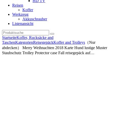
HD TV
Reisen
Koffer
Werkzeug
Akkuschrauber
Listenansicht
Startseite
Koffer, Rucksäcke and
Taschen
Kategorien
Reisegepäck
Koffer and Trolleys
（Nur
abdecken） Merry Weihnachten 2018 Karte Hund lustige Muster
Staubschutz Trolley Protector case Fall reisegepäck auf…