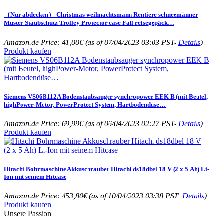
（Nur abdecken） Christmas weihnachtsmann Rentiere schneemänner
Muster Staubschutz Trolley Protector case Fall reisegepäck…
Amazon.de Price:
41,00
€
(as of 07/04/2023 03:03 PST-
Details
)
Produkt kaufen
Siemens VS06B112A Bodenstaubsauger synchropower EEK B (mit Beutel,
highPower-Motor, PowerProtect System, Hartbodendüse…
Amazon.de Price:
69,99
€
(as of 06/04/2023 02:27 PST-
Details
)
Produkt kaufen
Hitachi Bohrmaschine Akkuschrauber Hitachi ds18dbel 18 V (2 x 5 Ah) Li-
Ion mit seinem Hitcase
Amazon.de Price:
453,80
€
(as of 10/04/2023 03:38 PST-
Details
)
Produkt kaufen
Unsere Passion