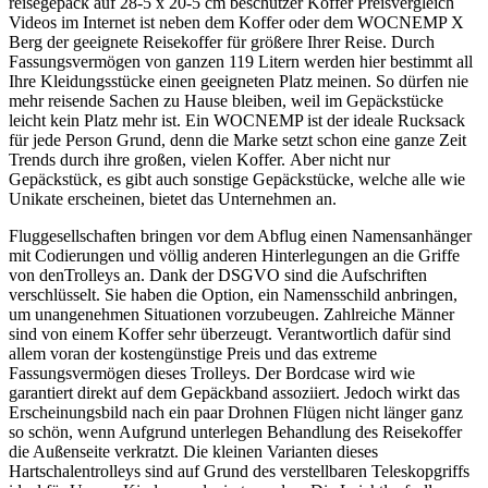
reisegepäck auf 28-5 x 20-5 cm beschützer Koffer Preisvergleich
Videos im Internet ist neben dem Koffer oder dem WOCNEMP X
Berg der geeignete Reisekoffer für größere Ihrer Reise. Durch
Fassungsvermögen von ganzen 119 Litern werden hier bestimmt all
Ihre Kleidungsstücke einen geeigneten Platz meinen. So dürfen nie
mehr reisende Sachen zu Hause bleiben, weil im Gepäckstücke
leicht kein Platz mehr ist. Ein WOCNEMP ist der ideale Rucksack
für jede Person Grund, denn die Marke setzt schon eine ganze Zeit
Trends durch ihre großen, vielen Koffer. Aber nicht nur
Gepäckstück, es gibt auch sonstige Gepäckstücke, welche alle wie
Unikate erscheinen, bietet das Unternehmen an.
Fluggesellschaften bringen vor dem Abflug einen Namensanhänger
mit Codierungen und völlig anderen Hinterlegungen an die Griffe
von denTrolleys an. Dank der DSGVO sind die Aufschriften
verschlüsselt. Sie haben die Option, ein Namensschild anbringen,
um unangenehmen Situationen vorzubeugen. Zahlreiche Männer
sind von einem Koffer sehr überzeugt. Verantwortlich dafür sind
allem voran der kostengünstige Preis und das extreme
Fassungsvermögen dieses Trolleys. Der Bordcase wird wie
garantiert direkt auf dem Gepäckband assoziiert. Jedoch wirkt das
Erscheinungsbild nach ein paar Drohnen Flügen nicht länger ganz
so schön, wenn Aufgrund unterlegen Behandlung des Reisekoffer
die Außenseite verkratzt. Die kleinen Varianten dieses
Hartschalentrolleys sind auf Grund des verstellbaren Teleskopgriffs