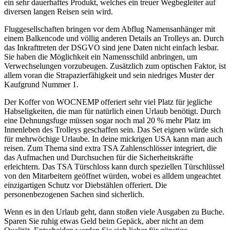
ein sehr dauerhaftes Produkt, welches ein treuer Wegbegleiter auf
diversen langen Reisen sein wird.
Fluggesellschaften bringen vor dem Abflug Namensanhänger mit
einem Balkencode und völlig anderen Details an Trolleys an. Durch
das Inkrafttreten der DSGVO sind jene Daten nicht einfach lesbar.
Sie haben die Möglichkeit ein Namensschild anbringen, um
Verwechselungen vorzubeugen. Zusätzlich zum optischen Faktor, ist
allem voran die Strapazierfähigkeit und sein niedriges Muster der
Kaufgrund Nummer 1.
Der Koffer von WOCNEMP offeriert sehr viel Platz für jegliche
Habseligkeiten, die man für natürlich einen Urlaub benötigt. Durch
eine Dehnungsfuge müssen sogar noch mal 20 % mehr Platz im
Innenleben des Trolleys geschaffen sein. Das Set eignen würde sich
für mehrwöchige Urlaube. In deine mickrigen USA kann man auch
reisen. Zum Thema sind extra TSA Zahlenschlösser integriert, die
das Aufmachen und Durchsuchen für die Sicherheitskräfte
erleichtern. Das TSA Türschloss kann durch speziellen Türschlüssel
von den Mitarbeitern geöffnet würden, wobei es alldem ungeachtet
einzigartigen Schutz vor Diebstählen offeriert. Die
personenbezogenen Sachen sind sicherlich.
Wenn es in den Urlaub geht, dann stoßen viele Ausgaben zu Buche.
Sparen Sie ruhig etwas Geld beim Gepäck, aber nicht an dem