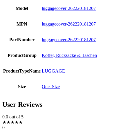
Model
luggagecover-262220181207
MPN
luggagecover-262220181207
PartNumber
luggagecover-262220181207
ProductGroup
Koffer, Rucksäcke & Taschen
ProductTypeName
LUGGAGE
Size
One_Size
User Reviews
0.0
out of 5
★
★
★
★
★
0