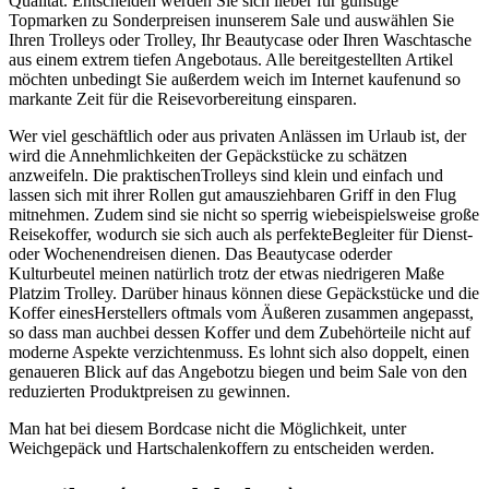
Qualität. Entscheiden werden Sie sich lieber für günstige
Topmarken zu Sonderpreisen inunserem Sale und auswählen Sie
Ihren Trolleys oder Trolley, Ihr Beautycase oder Ihren Waschtasche
aus einem extrem tiefen Angebotaus. Alle bereitgestellten Artikel
möchten unbedingt Sie außerdem weich im Internet kaufenund so
markante Zeit für die Reisevorbereitung einsparen.
Wer viel geschäftlich oder aus privaten Anlässen im Urlaub ist, der
wird die Annehmlichkeiten der Gepäckstücke zu schätzen
anzweifeln. Die praktischenTrolleys sind klein und einfach und
lassen sich mit ihrer Rollen gut amausziehbaren Griff in den Flug
mitnehmen. Zudem sind sie nicht so sperrig wiebeispielsweise große
Reisekoffer, wodurch sie sich auch als perfekteBegleiter für Dienst-
oder Wochenendreisen dienen. Das Beautycase oderder
Kulturbeutel meinen natürlich trotz der etwas niedrigeren Maße
Platzim Trolley. Darüber hinaus können diese Gepäckstücke und die
Koffer einesHerstellers oftmals vom Äußeren zusammen angepasst,
so dass man auchbei dessen Koffer und dem Zubehörteile nicht auf
moderne Aspekte verzichtenmuss. Es lohnt sich also doppelt, einen
genaueren Blick auf das Angebotzu biegen und beim Sale von den
reduzierten Produktpreisen zu gewinnen.
Man hat bei diesem Bordcase nicht die Möglichkeit, unter
Weichgepäck und Hartschalenkoffern zu entscheiden werden.