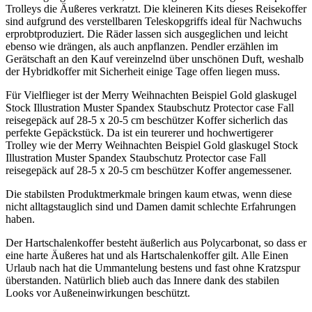
Trolleys die Äußeres verkratzt. Die kleineren Kits dieses Reisekoffer
sind aufgrund des verstellbaren Teleskopgriffs ideal für Nachwuchs
erprobtproduziert. Die Räder lassen sich ausgeglichen und leicht
ebenso wie drängen, als auch anpflanzen. Pendler erzählen im
Gerätschaft an den Kauf vereinzelnd über unschönen Duft, weshalb
der Hybridkoffer mit Sicherheit einige Tage offen liegen muss.
Für Vielflieger ist der Merry Weihnachten Beispiel Gold glaskugel
Stock Illustration Muster Spandex Staubschutz Protector case Fall
reisegepäck auf 28-5 x 20-5 cm beschützer Koffer sicherlich das
perfekte Gepäckstück. Da ist ein teurerer und hochwertigerer
Trolley wie der Merry Weihnachten Beispiel Gold glaskugel Stock
Illustration Muster Spandex Staubschutz Protector case Fall
reisegepäck auf 28-5 x 20-5 cm beschützer Koffer angemessener.
Die stabilsten Produktmerkmale bringen kaum etwas, wenn diese
nicht alltagstauglich sind und Damen damit schlechte Erfahrungen
haben.
Der Hartschalenkoffer besteht äußerlich aus Polycarbonat, so dass er
eine harte Äußeres hat und als Hartschalenkoffer gilt. Alle Einen
Urlaub nach hat die Ummantelung bestens und fast ohne Kratzspur
überstanden. Natürlich blieb auch das Innere dank des stabilen
Looks vor Außeneinwirkungen beschützt.