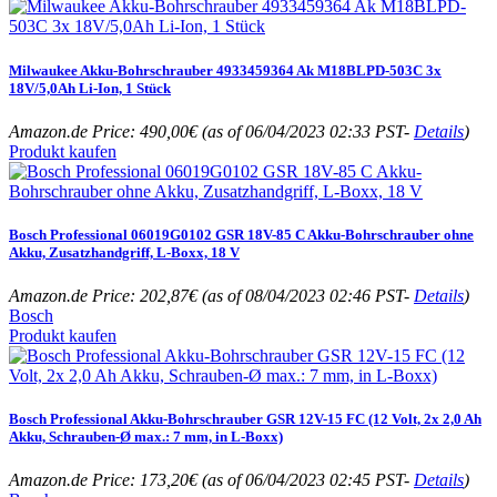
Milwaukee Akku-Bohrschrauber 4933459364 Ak M18BLPD-503C 3x
18V/5,0Ah Li-Ion, 1 Stück
Amazon.de Price:
490,00
€
(as of 06/04/2023 02:33 PST-
Details
)
Produkt kaufen
Bosch Professional 06019G0102 GSR 18V-85 C Akku-Bohrschrauber ohne
Akku, Zusatzhandgriff, L-Boxx, 18 V
Amazon.de Price:
202,87
€
(as of 08/04/2023 02:46 PST-
Details
)
Bosch
Produkt kaufen
Bosch Professional Akku-Bohrschrauber GSR 12V-15 FC (12 Volt, 2x 2,0 Ah
Akku, Schrauben-Ø max.: 7 mm, in L-Boxx)
Amazon.de Price:
173,20
€
(as of 06/04/2023 02:45 PST-
Details
)