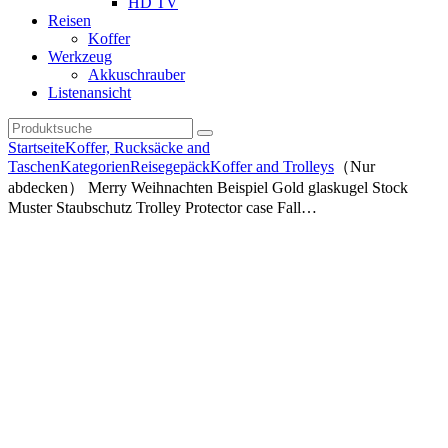
HD TV
Reisen
Koffer
Werkzeug
Akkuschrauber
Listenansicht
Startseite
Koffer, Rucksäcke and
Taschen
Kategorien
Reisegepäck
Koffer and Trolleys
（Nur
abdecken） Merry Weihnachten Beispiel Gold glaskugel Stock
Muster Staubschutz Trolley Protector case Fall…