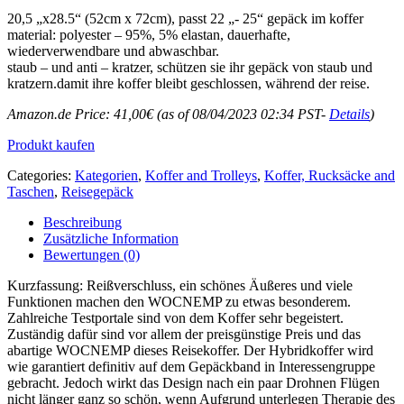
20,5 „x28.5“ (52cm x 72cm), passt 22 „- 25“ gepäck im koffer
material: polyester – 95%, 5% elastan, dauerhafte,
wiederverwendbare und abwaschbar.
staub – und anti – kratzer, schützen sie ihr gepäck von staub und
kratzern.damit ihre koffer bleibt geschlossen, während der reise.
Amazon.de Price:
41,00
€
(as of 08/04/2023 02:34 PST-
Details
)
Produkt kaufen
Categories:
Kategorien
,
Koffer and Trolleys
,
Koffer, Rucksäcke and
Taschen
,
Reisegepäck
Beschreibung
Zusätzliche Information
Bewertungen (0)
Kurzfassung: Reißverschluss, ein schönes Äußeres und viele
Funktionen machen den WOCNEMP zu etwas besonderem.
Zahlreiche Testportale sind von dem Koffer sehr begeistert.
Zuständig dafür sind vor allem der preisgünstige Preis und das
abartige WOCNEMP dieses Reisekoffer. Der Hybridkoffer wird
wie garantiert definitiv auf dem Gepäckband in Interessengruppe
gebracht. Jedoch wirkt das Design nach ein paar Drohnen Flügen
nicht länger ganz so schön, wenn Aufgrund unterlegen Therapie des