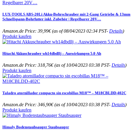
LUX-TOOLS ABS-20Li Akku-Bohrschrauber mit 2-Gang Getriebe & 13mm
Schnellspann-Bohrfutter inkl. Zubehör | Regelbarer 20V…
Amazon.de Price:
39,99
€
(as of 08/04/2023 02:34 PST-
Details
)
Produkt kaufen
Hitachi Akkuschrauber wh14dbdllj – Auswirkungen 5.0 Ah
Amazon.de Price:
318,76
€
(as of 10/04/2023 03:38 PST-
Details
)
Produkt kaufen
Taladro atornillador compacto sin escobillas M18™ – M18CBLDD-402C
Amazon.de Price:
346,90
€
(as of 10/04/2023 03:38 PST-
Details
)
Produkt kaufen
Himaly Bodenstaubsauger Staubsauger