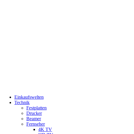
Einkaufswelten
Technik
Festplatten
Drucker
Beamer
Fernseher
4K TV