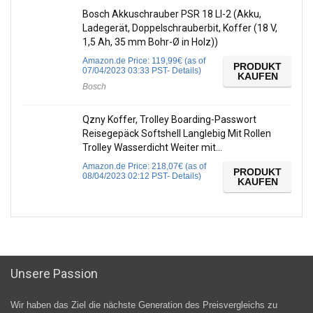
Bosch Akkuschrauber PSR 18 LI-2 (Akku,
Ladegerät, Doppelschrauberbit, Koffer (18 V,
1,5 Ah, 35 mm Bohr-Ø in Holz))
Amazon.de Price:
119,99
€
(as of
PRODUKT
07/04/2023 03:33 PST-
Details
)
KAUFEN
Bosch
Qzny Koffer, Trolley Boarding-Passwort
Reisegepäck Softshell Langlebig Mit Rollen
Trolley Wasserdicht Weiter mit…
Amazon.de Price:
218,07
€
(as of
PRODUKT
08/04/2023 02:12 PST-
Details
)
KAUFEN
Unsere Passion
Wir haben das Ziel die nächste Generation des Preisvergleichs zu