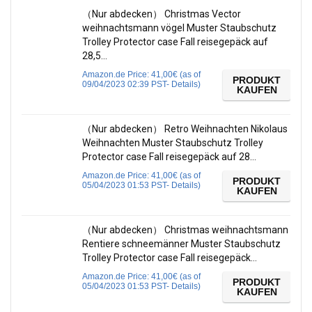
（Nur abdecken） Christmas Vector
weihnachtsmann vögel Muster Staubschutz
Trolley Protector case Fall reisegepäck auf
28,5…
Amazon.de Price:
41,00
€
(as of
PRODUKT
09/04/2023 02:39 PST-
Details
)
KAUFEN
（Nur abdecken） Retro Weihnachten Nikolaus
Weihnachten Muster Staubschutz Trolley
Protector case Fall reisegepäck auf 28…
Amazon.de Price:
41,00
€
(as of
PRODUKT
05/04/2023 01:53 PST-
Details
)
KAUFEN
（Nur abdecken） Christmas weihnachtsmann
Rentiere schneemänner Muster Staubschutz
Trolley Protector case Fall reisegepäck…
Amazon.de Price:
41,00
€
(as of
PRODUKT
05/04/2023 01:53 PST-
Details
)
KAUFEN