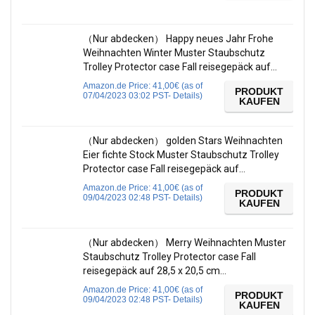
（Nur abdecken） Happy neues Jahr Frohe
Weihnachten Winter Muster Staubschutz
Trolley Protector case Fall reisegepäck auf…
Amazon.de Price:
41,00
€
(as of
PRODUKT
07/04/2023 03:02 PST-
Details
)
KAUFEN
（Nur abdecken） golden Stars Weihnachten
Eier fichte Stock Muster Staubschutz Trolley
Protector case Fall reisegepäck auf…
Amazon.de Price:
41,00
€
(as of
PRODUKT
09/04/2023 02:48 PST-
Details
)
KAUFEN
（Nur abdecken） Merry Weihnachten Muster
Staubschutz Trolley Protector case Fall
reisegepäck auf 28,5 x 20,5 cm…
Amazon.de Price:
41,00
€
(as of
PRODUKT
09/04/2023 02:48 PST-
Details
)
KAUFEN