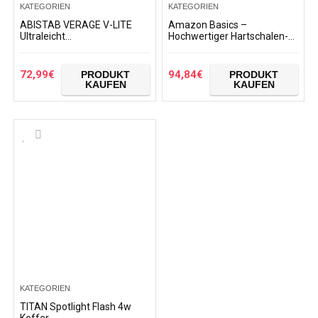
KATEGORIEN
KATEGORIEN
ABISTAB VERAGE V-LITE
Amazon Basics –
Ultraleicht
Hochwertiger Hartschalen-
Hartschalenkoffer Ab 1,9kg
Trolley mit Schwenkrollen
4 Doppelrollen TSA Schloss,
und eingebautem TSA-
Handgepäckkoffer S-55cm
Schloss – 55 cm,
72,99
€
94,84
€
PRODUKT
PRODUKT
37L…
Handgepäck…
KAUFEN
KAUFEN
KATEGORIEN
TITAN Spotlight Flash 4w