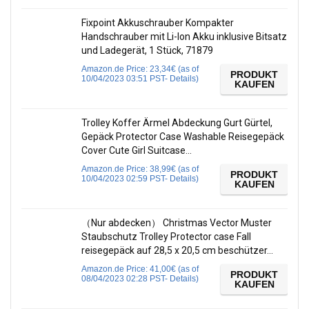
Fixpoint Akkuschrauber Kompakter
Handschrauber mit Li-Ion Akku inklusive Bitsatz
und Ladegerät, 1 Stück, 71879
Amazon.de Price:
23,34
€
(as of
PRODUKT
10/04/2023 03:51 PST-
Details
)
KAUFEN
Trolley Koffer Ärmel Abdeckung Gurt Gürtel,
Gepäck Protector Case Washable Reisegepäck
Cover Cute Girl Suitcase…
Amazon.de Price:
38,99
€
(as of
PRODUKT
10/04/2023 02:59 PST-
Details
)
KAUFEN
（Nur abdecken） Christmas Vector Muster
Staubschutz Trolley Protector case Fall
reisegepäck auf 28,5 x 20,5 cm beschützer…
Amazon.de Price:
41,00
€
(as of
PRODUKT
08/04/2023 02:28 PST-
Details
)
KAUFEN