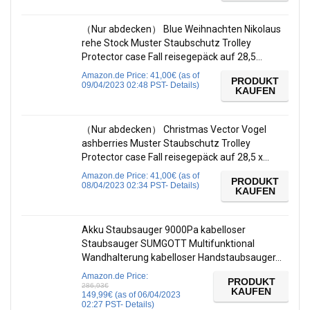
（Nur abdecken） Blue Weihnachten Nikolaus
rehe Stock Muster Staubschutz Trolley
Protector case Fall reisegepäck auf 28,5…
Amazon.de Price:
41,00
€
(as of
PRODUKT
09/04/2023 02:48 PST-
Details
)
KAUFEN
（Nur abdecken） Christmas Vector Vogel
ashberries Muster Staubschutz Trolley
Protector case Fall reisegepäck auf 28,5 x…
Amazon.de Price:
41,00
€
(as of
PRODUKT
08/04/2023 02:34 PST-
Details
)
KAUFEN
Akku Staubsauger 9000Pa kabelloser
Staubsauger SUMGOTT Multifunktional
Wandhalterung kabelloser Handstaubsauger…
Amazon.de Price:
PRODUKT
286,93
€
KAUFEN
149,99
€
(as of 06/04/2023
02:27 PST-
Details
)