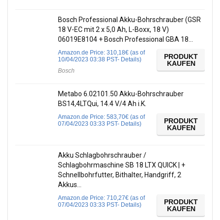
Bosch Professional Akku-Bohrschrauber (GSR
18 V-EC mit 2 x 5,0 Ah, L-Boxx, 18 V)
06019E8104 + Bosch Professional GBA 18…
Amazon.de Price:
310,18
€
(as of
PRODUKT
10/04/2023 03:38 PST-
Details
)
KAUFEN
Bosch
Metabo 6.02101.50 Akku-Bohrschrauber
BS14,4LTQui, 14.4 V/4 Ah i.K.
Amazon.de Price:
583,70
€
(as of
PRODUKT
07/04/2023 03:33 PST-
Details
)
KAUFEN
Akku Schlagbohrschrauber /
Schlagbohrmaschine SB 18 LTX QUICK | +
Schnellbohrfutter, Bithalter, Handgriff, 2
Akkus…
Amazon.de Price:
710,27
€
(as of
PRODUKT
07/04/2023 03:33 PST-
Details
)
KAUFEN