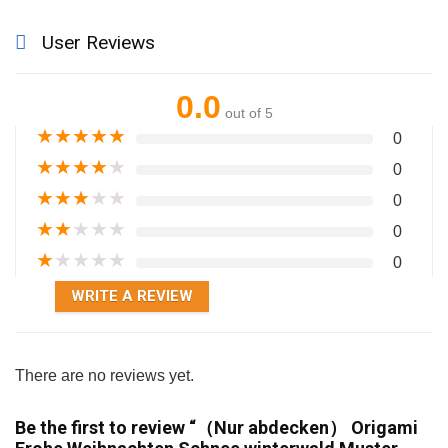
User Reviews
0.0
out of 5
★
★
★
★
★
0
★
★
★
★
★
0
★
★
★
★
★
0
★
★
★
★
★
0
★
★
★
★
★
0
WRITE A REVIEW
There are no reviews yet.
Be the first to review “（Nur abdecken） Origami