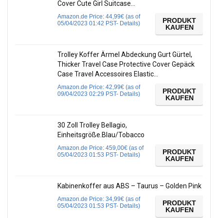
Cover Cute Girl Suitcase…
Amazon.de Price:
44,99
€
(as of
PRODUKT
05/04/2023 01:42 PST-
Details
)
KAUFEN
Trolley Koffer Ärmel Abdeckung Gurt Gürtel,
Thicker Travel Case Protective Cover Gepäck
Case Travel Accessoires Elastic…
Amazon.de Price:
42,99
€
(as of
PRODUKT
09/04/2023 02:29 PST-
Details
)
KAUFEN
30 Zoll Trolley Bellagio,
Einheitsgröße.Blau/Tobacco
Amazon.de Price:
459,00
€
(as of
PRODUKT
05/04/2023 01:53 PST-
Details
)
KAUFEN
Kabinenkoffer aus ABS – Taurus – Golden Pink
Amazon.de Price:
34,99
€
(as of
PRODUKT
05/04/2023 01:53 PST-
Details
)
KAUFEN