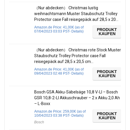
（Nur abdecken） Christmas lustig
weihnachtsmann Muster Staubschutz Trolley
Protector case Fall reisegepäck auf 28,5 x 20…
Amazon.de Price:
41,00
€
(as of
PRODUKT
07/04/2023 03:03 PST-
Details
)
KAUFEN
（Nur abdecken） Christmas rote Stock Muster
Staubschutz Trolley Protector case Fall
reisegepäck auf 28,5 x 20,5 cm…
Amazon.de Price:
41,00
€
(as of
PRODUKT
09/04/2023 02:48 PST-
Details
)
KAUFEN
Bosch GSA Akku-Säbelsäge 10,8 V-LI – Bosch
GSR 10,8-2-LI Akkuschrauber – 2 x Akku 2,0 Ah
– L-Boxx
Amazon.de Price:
259,00
€
(as of
PRODUKT
10/04/2023 03:38 PST-
Details
)
KAUFEN
Bosch