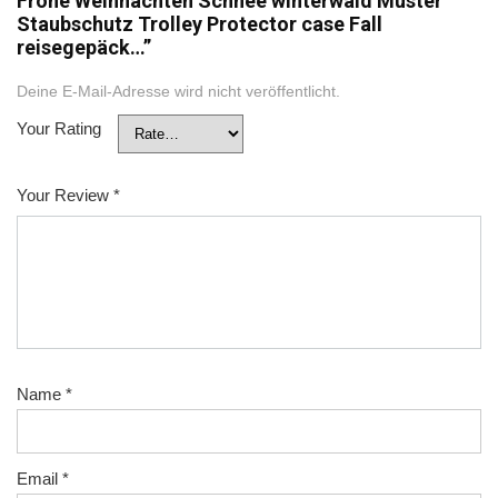
Frohe Weihnachten Schnee winterwald Muster
Staubschutz Trolley Protector case Fall
reisegepäck…”
Deine E-Mail-Adresse wird nicht veröffentlicht.
Your Rating
Your Review
*
Name
*
Email
*