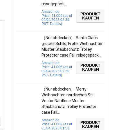
reisegepäck…
Amazon.de
PRODUKT
Price:
41,00
€
(as of
KAUFEN
09/04/2023 02:39
PST-
Details
)
（Nur abdecken） Santa Claus
großes Schild, Frohe Weihnachten
Muster Staubschutz Trolley
Protector case Fall reisegepäck…
Amazon.de
PRODUKT
Price:
41,00
€
(as of
KAUFEN
09/04/2023 02:39
PST-
Details
)
（Nur abdecken） Merry
Weihnachten nordischen Stil
Vector Nahtlose Muster
Staubschutz Trolley Protector
case Fall…
Amazon.de
PRODUKT
Price:
41,00
€
(as of
KAUFEN
05/04/2023 01:53