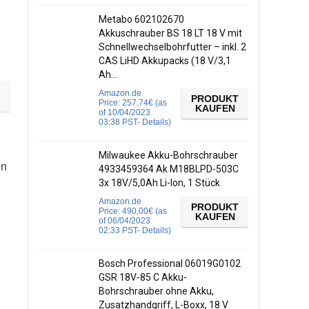
Metabo 602102670
Akkuschrauber BS 18 LT 18 V mit
Schnellwechselbohrfutter – inkl. 2
CAS LiHD Akkupacks (18 V/3,1
Ah…
Amazon.de
PRODUKT
Price:
257,74
€
(as
KAUFEN
of 10/04/2023
03:38 PST-
Details
)
Milwaukee Akku-Bohrschrauber
en
4933459364 Ak M18BLPD-503C
3x 18V/5,0Ah Li-Ion, 1 Stück
Amazon.de
PRODUKT
Price:
490,00
€
(as
KAUFEN
of 06/04/2023
02:33 PST-
Details
)
Bosch Professional 06019G0102
GSR 18V-85 C Akku-
Bohrschrauber ohne Akku,
Zusatzhandgriff, L-Boxx, 18 V