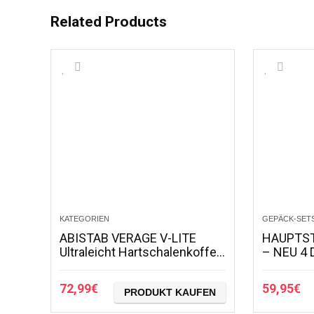
Related Products
KATEGORIEN
GEPÄCK-SET
ABISTAB VERAGE V-LITE
HAUPTST
Ultraleicht Hartschalenkoffer
– NEU 4 
Ab 1,9kg 4 Doppelrollen TSA
Hartschal
Schloss, Handgepäckkoffer
Rollkoffe
72,99
€
59,95
€
S-55cm 37L…
PRODUKT KAUFEN