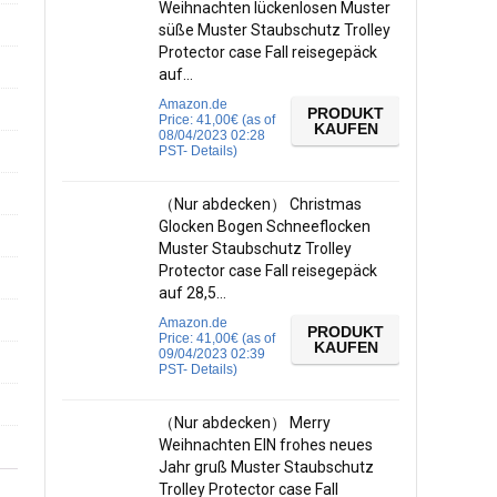
Weihnachten lückenlosen Muster
süße Muster Staubschutz Trolley
Protector case Fall reisegepäck
auf…
Amazon.de
PRODUKT
Price:
41,00
€
(as of
KAUFEN
08/04/2023 02:28
PST-
Details
)
（Nur abdecken） Christmas
Glocken Bogen Schneeflocken
Muster Staubschutz Trolley
Protector case Fall reisegepäck
auf 28,5…
Amazon.de
PRODUKT
Price:
41,00
€
(as of
KAUFEN
09/04/2023 02:39
PST-
Details
)
（Nur abdecken） Merry
Weihnachten EIN frohes neues
Jahr gruß Muster Staubschutz
Trolley Protector case Fall