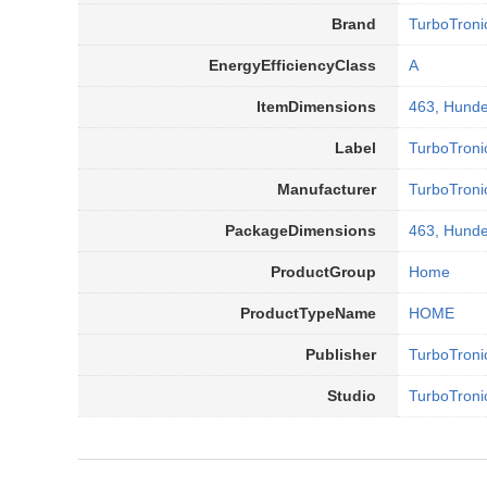
Brand
TurboTroni
EnergyEfficiencyClass
A
ItemDimensions
463, Hunde
Label
TurboTroni
Manufacturer
TurboTroni
PackageDimensions
463, Hunde
ProductGroup
Home
ProductTypeName
HOME
Publisher
TurboTroni
Studio
TurboTroni