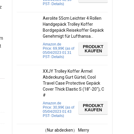
PST-
Details
)
z
Aerolite 55cm Leichter 4 Rollen
Handgepäck Trolley Koffer
Bordgepäck Reisekoffer Gepäck
Genehmigt für Lufthansa…
im
Amazon.de
t
PRODUKT
Price:
69,99
€
(as of
KAUFEN
05/04/2023 01:31
PST-
Details
)
XXJY Trolley Koffer Ärmel
Abdeckung Gurt Gürtel, Cool
Travel Case Protective Gepäck
Cover Thick Elastic S (18″-20″), C
#
Amazon.de
PRODUKT
Price:
30,99
€
(as of
KAUFEN
05/04/2023 01:43
PST-
Details
)
（Nur abdecken） Merry