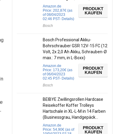
r
Amazon.de
PRODUKT
Price:
202,87
€
(as
KAUFEN
of 08/04/2023
02:46 PST-
Details
)
Bosch
ng
Bosch Professional Akku-
Bohrschrauber GSR 12V-15 FC (12
Volt, 2x 2,0 Ah Akku, Schrauben-Ø
max.: 7 mm, in L-Boxx)
Amazon.de
PRODUKT
Price:
173,20
€
(as
KAUFEN
of 06/04/2023
ln
02:45 PST-
Details
)
Bosch
BEIBYE Zwillingsrollen Hardcase
te
Reisekoffer Koffer Trolleys
.
Hartschale in XL-L-M in 14 Farben
(Businessgrau, Handgepäck…
Amazon.de
PRODUKT
Price:
54,90
€
(as of
KAUFEN
10/04/2023 02:18