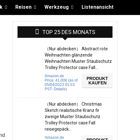
k
Reisen
Werkzeug
Listenansicht
TOP 25 DES MONATS
（Nur abdecken） Abstract rote
Weihnachten glänzende
Weihnachten Muster Staubschutz
Trolley Protector case Fall…
Amazon.de
PRODUKT
Price:
41,00
€
(as of
KAUFEN
05/04/2023 01:53
PST-
Details
)
（Nur abdecken） Christmas
Sketch realistische Kranz fir
zweige Muster Staubschutz
Trolley Protector case Fall
reisegepäck…
und
Amazon.de