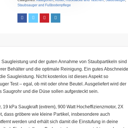
Categories:
Kategorien
,
Koffer, Rucksäcke and Taschen
,
Staubsauger
,
Staubsauger and Fußbodenpflege
Saugleistung und der guten Annahme von Staubpartikeln sind
erer Behälter und die optimale Reinigung. Ein gutes Abschneid
die Saugleistung. Nicht kostenlos ist dieses Aspekt so
ger Test – egal, ob mit oder ohne Beutel. Ausgeliefert wird der
s Saugrohr und die Düse sollen aufgesteckt sein.
 19 kPa Saugkraft (extrem), 900 Watt Hocheffizienzmotor, 2X
t, dass gröbere wie kleine Partikel, insbesondere auch
ntfernt werden und erhält sich damit die Einstufung in deine