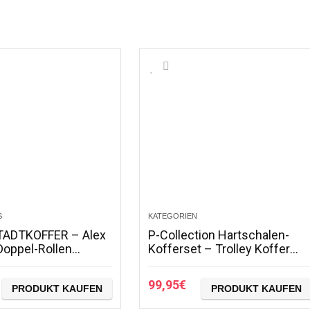
S
KATEGORIEN
ADTKOFFER – Alex
P-Collection Hartschalen-
Doppel-Rollen
Kofferset – Trolley Koffer
en-Koffer Trolley
Reisekoffer
r
99,95
€
PRODUKT KAUFEN
PRODUKT KAUFEN