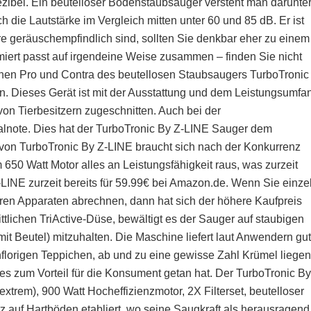
ezibel. Ein beutelloser Bodenstaubsauger versteht man darunte
 die Lautstärke im Vergleich mitten unter 60 und 85 dB. Er ist
e geräuschempfindlich sind, sollten Sie denkbar eher zu einem
miert passt auf irgendeine Weise zusammen – finden Sie nicht
ichen Pro und Contra des beutellosen Staubsaugers TurboTronic
ieses Gerät ist mit der Ausstattung und dem Leistungsumfa
on Tierbesitzern zugeschnitten. Auch bei der
alnote. Dies hat der TurboTronic By Z-LINE Sauger dem
 von TurboTronic By Z-LINE braucht sich nach der Konkurrenz
m 650 Watt Motor alles an Leistungsfähigkeit raus, was zurzeit
LINE zurzeit bereits für 59.99€ bei Amazon.de. Wenn Sie einze
ren Apparaten abrechnen, dann hat sich der höhere Kaufpreis
ittlichen TriActive-Düse, bewältigt es der Sauger auf staubigen
it Beutel) mitzuhalten. Die Maschine liefert laut Anwendern gu
chflorigen Teppichen, ab und zu eine gewisse Zahl Krümel liegen
eles zum Vorteil für die Konsument getan hat. Der TurboTronic By
xtrem), 900 Watt Hocheffizienzmotor, 2X Filterset, beutelloser
 auf Hartböden etabliert, wo seine Saugkraft als herausragend