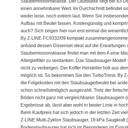
Staubemissionsklasse. Der Lautstärke liegt bei 63 D
einen annehmbarer Wert. Im Durchschnitt befindet sich
weder leise, noch extrem laut. Wenn Sie insbesonder
Aufbau mit Beutel fassen. Kostengünstig und kompri
auch? Sich zeigen hier nun erst einmal die wesentl
By Z-LINE FC9332/09 kompakt zusammengenommen. D
anhand dessen Düsenset ideal auf die Erwartungen v
Staubemissionsklasse findet man mit dem A eine Ide
Allergiefilter zu verdanken. Das Staubsauger-Modell
nicht zu verbergen. Der Koffer Hersteller holt aus de
möglich ist. So bekommen Sie den TurboTronic By Z-
die Folgekosten mit den Staubsaugerbeutel bei ande
schon schnellstmöglich ausgezahlt. Trotz der fortschr
Böden nicht ganz mit vergleichbaren Staubsaugern (m
Ergebnisse ab, lässt aber wohl in bester Linie in ho
Beim Kaufpreis hat sich jedoch in der letzten Zeit vi
Z-LINE Multi-Zyklon Staubsauger, 19 kPa Saugkraft (e
Bodenstaubsauger hat sich im Besonderen im Einsatz