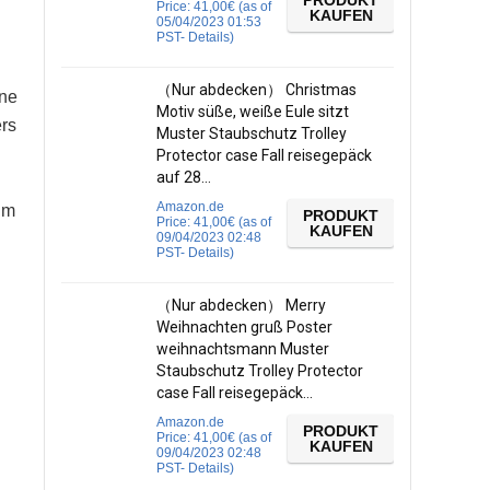
PRODUKT
Price:
41,00
€
(as of
KAUFEN
05/04/2023 01:53
PST-
Details
)
（Nur abdecken） Christmas
hne
Motiv süße, weiße Eule sitzt
ers
Muster Staubschutz Trolley
Protector case Fall reisegepäck
auf 28…
Amazon.de
um
PRODUKT
Price:
41,00
€
(as of
KAUFEN
09/04/2023 02:48
PST-
Details
)
（Nur abdecken） Merry
Weihnachten gruß Poster
weihnachtsmann Muster
Staubschutz Trolley Protector
case Fall reisegepäck…
Amazon.de
PRODUKT
Price:
41,00
€
(as of
KAUFEN
09/04/2023 02:48
PST-
Details
)