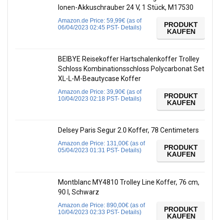
Ionen-Akkuschrauber 24 V, 1 Stück, M17530
Amazon.de Price:
59,99
€
(as of
PRODUKT
06/04/2023 02:45 PST-
Details
)
KAUFEN
BEIBYE Reisekoffer Hartschalenkoffer Trolley
Schloss Kombinationsschloss Polycarbonat Set
XL-L-M-Beautycase Koffer
Amazon.de Price:
39,90
€
(as of
PRODUKT
10/04/2023 02:18 PST-
Details
)
KAUFEN
Delsey Paris Segur 2.0 Koffer, 78 Centimeters
Amazon.de Price:
131,00
€
(as of
PRODUKT
05/04/2023 01:31 PST-
Details
)
KAUFEN
Montblanc MY4810 Trolley Line Koffer, 76 cm,
90 l, Schwarz
Amazon.de Price:
890,00
€
(as of
PRODUKT
10/04/2023 02:33 PST-
Details
)
KAUFEN