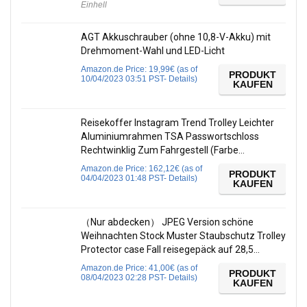
Einhell
AGT Akkuschrauber (ohne 10,8-V-Akku) mit
Drehmoment-Wahl und LED-Licht
Amazon.de Price:
19,99
€
(as of
PRODUKT
10/04/2023 03:51 PST-
Details
)
KAUFEN
Reisekoffer Instagram Trend Trolley Leichter
Aluminiumrahmen TSA Passwortschloss
Rechtwinklig Zum Fahrgestell (Farbe…
Amazon.de Price:
162,12
€
(as of
PRODUKT
04/04/2023 01:48 PST-
Details
)
KAUFEN
（Nur abdecken） JPEG Version schöne
Weihnachten Stock Muster Staubschutz Trolley
Protector case Fall reisegepäck auf 28,5…
Amazon.de Price:
41,00
€
(as of
PRODUKT
08/04/2023 02:28 PST-
Details
)
KAUFEN