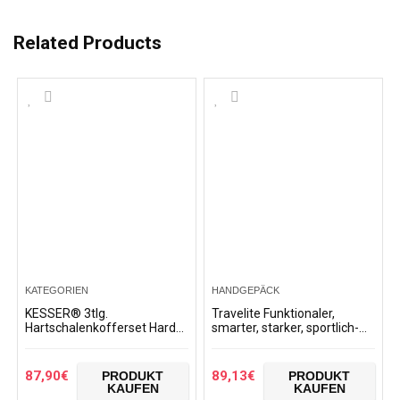
Related Products
KATEGORIEN
HANDGEPÄCK
KESSER® 3tlg.
Travelite Funktionaler,
Hartschalenkofferset Hard
smarter, starker, sportlich-
Shell Basic
eleganter Business-
Hartschalenkoffer Trolley
Reisekoffer Hartschalen
Koffer Reisekoffer
Trolley Soho Koffer, 66…
87,90
€
89,13
€
PRODUKT
PRODUKT
Reisekofferset Gepäck…
KAUFEN
KAUFEN