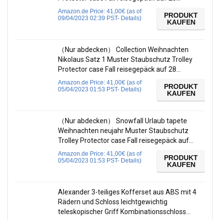
Amazon.de Price:
41,00
€
(as of
PRODUKT
09/04/2023 02:39 PST-
Details
)
KAUFEN
（Nur abdecken） Collection Weihnachten
Nikolaus Satz 1 Muster Staubschutz Trolley
Protector case Fall reisegepäck auf 28…
Amazon.de Price:
41,00
€
(as of
PRODUKT
05/04/2023 01:53 PST-
Details
)
KAUFEN
（Nur abdecken） Snowfall Urlaub tapete
Weihnachten neujahr Muster Staubschutz
Trolley Protector case Fall reisegepäck auf…
Amazon.de Price:
41,00
€
(as of
PRODUKT
05/04/2023 01:53 PST-
Details
)
KAUFEN
Alexander 3-teiliges Kofferset aus ABS mit 4
Rädern und Schloss leichtgewichtig
teleskopischer Griff Kombinationsschloss…