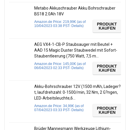
Metabo Akkuschrauber Akku Bohrschrauber
BS18 2.0Ah 18V
Amazon.de Price:
219,99
€
(as of
PRODUKT
10/04/2023 03:38 PST-
Details
)
KAUFEN
AEG VX4-1-CB-P Staubsauger mit Beutel +
AAD 15 Magic Duster Staubwedel mit Sofort-
Staubentleerung (750 Watt, 7,5 m…
Amazon.de Price:
145,00
€
(as of
PRODUKT
06/04/2023 02:33 PST-
Details
)
KAUFEN
Akku-Bohrschrauber 12V (1500 mAh, Ladeger?
t, laufdrehzahl: 0-1500/min, 32 Nm, 2 G?ngen,
LED-Arbeitsleuchte,6…
Amazon.de Price:
34,99
€
(as of
PRODUKT
07/04/2023 03:33 PST-
Details
)
KAUFEN
Brüder Mannesmann Werkzeuge Lithium-