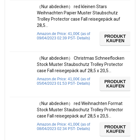
（Nur abdecken） red kleinen Stars
Weihnachten Papier Muster Staubschutz
Trolley Protector case Fall reisegepäck auf
28,5…
Amazon.de Price:
41,00
€
(as of
PRODUKT
09/04/2023 02:39 PST-
Details
)
KAUFEN
（Nur abdecken） Christmas Schneeflocken
Stock Muster Staubschutz Trolley Protector
case Fall reisegepäck auf 28,5 x 20,5…
Amazon.de Price:
41,00
€
(as of
PRODUKT
05/04/2023 01:53 PST-
Details
)
KAUFEN
（Nur abdecken） red Weihnachten Format
Stock Muster Staubschutz Trolley Protector
case Fall reisegepäck auf 28,5 x 20,5…
Amazon.de Price:
41,00
€
(as of
PRODUKT
08/04/2023 02:34 PST-
Details
)
KAUFEN