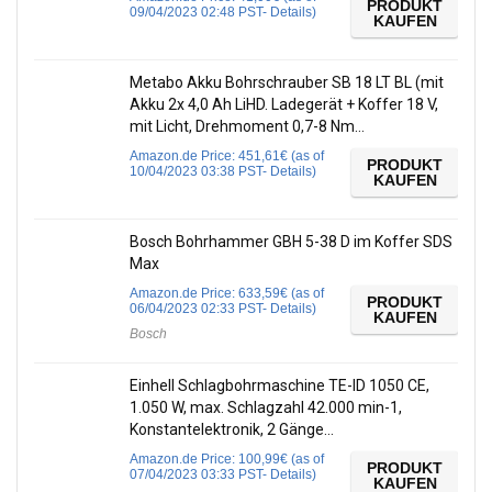
PRODUKT
09/04/2023 02:48 PST-
Details
)
KAUFEN
Metabo Akku Bohrschrauber SB 18 LT BL (mit
Akku 2x 4,0 Ah LiHD. Ladegerät + Koffer 18 V,
mit Licht, Drehmoment 0,7-8 Nm…
Amazon.de Price:
451,61
€
(as of
PRODUKT
10/04/2023 03:38 PST-
Details
)
KAUFEN
Bosch Bohrhammer GBH 5-38 D im Koffer SDS
Max
Amazon.de Price:
633,59
€
(as of
PRODUKT
06/04/2023 02:33 PST-
Details
)
KAUFEN
Bosch
Einhell Schlagbohrmaschine TE-ID 1050 CE,
1.050 W, max. Schlagzahl 42.000 min-1,
Konstantelektronik, 2 Gänge…
Amazon.de Price:
100,99
€
(as of
PRODUKT
07/04/2023 03:33 PST-
Details
)
KAUFEN