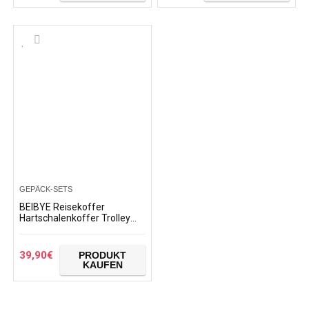
GEPÄCK-SETS
BEIBYE Reisekoffer
Hartschalenkoffer Trolley
Schloss
Kombinationsschloss
Polycarbonat Set XL-L-M-
39,90
€
PRODUKT
Beautycase Koffer
KAUFEN