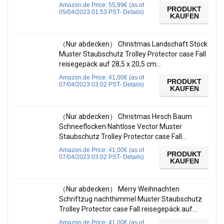
Amazon.de Price:
55,99
€
(as of
PRODUKT
05/04/2023 01:53 PST-
Details
)
KAUFEN
（Nur abdecken） Christmas Landschaft Stock
Muster Staubschutz Trolley Protector case Fall
reisegepäck auf 28,5 x 20,5 cm…
Amazon.de Price:
41,00
€
(as of
PRODUKT
07/04/2023 03:02 PST-
Details
)
KAUFEN
（Nur abdecken） Christmas Hirsch Baum
Schneeflocken Nahtlose Vector Muster
Staubschutz Trolley Protector case Fall…
Amazon.de Price:
41,00
€
(as of
PRODUKT
07/04/2023 03:02 PST-
Details
)
KAUFEN
（Nur abdecken） Merry Weihnachten
Schriftzug nachthimmel Muster Staubschutz
Trolley Protector case Fall reisegepäck auf…
Amazon.de Price:
41,00
€
(as of