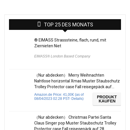
TOP 25 DES MONATS
® EIMASS Strasssteine, flach, rund, mit
Ziernieten Niet
EIMASS® London Based Company
（Nur abdecken） Merry Weihnachten
Nahtlose horizontal Xmas Muster Staubschutz
Trolley Protector case Fall reisegepäck auf…
Amazon.de Price:
41,00
€
(as of
PRODUKT
08/04/2023 02:28 PST-
Details
)
KAUFEN
（Nur abdecken） Christmas Partei Santa
Claus Singer pop Muster Staubschutz Trolley
Protector case Fall reisegepäck auf 28…